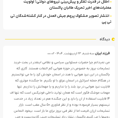
اخلال در قدرت تفکر و پیش‌بینی نیروهای دولتی؛ اولویت
عملیات‌های اخیر تحریک طالبان پاکستان
انتشار تصویر مشکوک پرچم جیش العدل در کنار کشته‌شدگان تی
تی پی
دیدگاه
فرزند ایران
سه شنبه, ۲۳ اردیبهشت, ۱۴۰۴ - ۰۰:۰۲
من نمیدانم چرا حضرات مسئولین سیاسی و نظامی اینقدر در بحث خرید
تسلیحات بروز به خصوص در حوزه هوایی کم التفات هستند. کاری که
پاکستان در این نبرد هوایی با هند در اسمان خودش کرد را ما می توانستیم
در هنگام حمله اسرائیل در اسمان عراق با او بکنیم. ما جنگنده موثری که
قابلیت نبرد هوایی در برد بلند را یا نداریم و یا مهماتش را نداریم. تنها
مهمات موشک فکور است که همان تولید داخلی فونیکس است که تنها اف
۱۴ قابلیت استفاده از ان را دارد و این جنگنده هم در تعداد زیاد در خدمت
نیستهم بسیار فرسوده بوده و از نظر فناوری ۵۰ سال عقب است. بازار
تسلیحات ارزان قیمت اما از نظر فنی بروز برای ما باز است. بیخود التماس
روسها را می کنیم.پاکستان نشان داد تسلیحات چینی کاربردیست و حتی