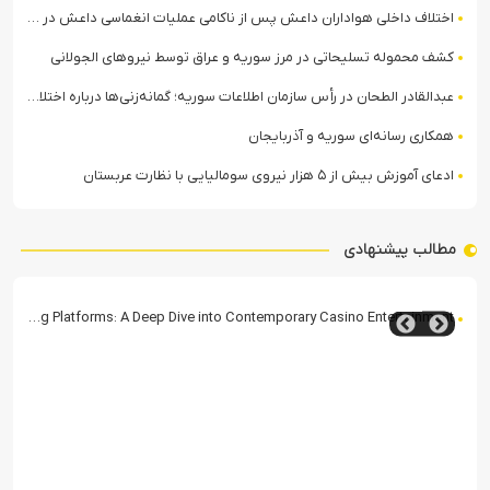
اختلاف داخلی هواداران داعش پس از ناکامی عملیات انغماسی داعش در رقه
کشف محموله تسلیحاتی در مرز سوریه و عراق توسط نیروهای الجولانی
عبدالقادر الطحان در رأس سازمان اطلاعات سوریه؛ گمانه‌زنی‌ها درباره اختلافات در ساختار امنیتی
همکاری رسانه‌ای سوریه و آذربایجان
ادعای آموزش بیش از ۵ هزار نیروی سومالیایی با نظارت عربستان
مطالب پیشنهادی
The Rise of Modern Online Gaming Platforms: A Deep Dive into Contemporary Casi