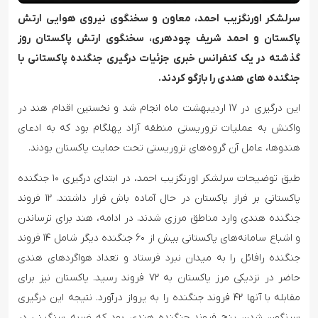
سرلشکر اورنگزیب احمد، معاون و سخنگوی نیروی هوایی ارتش
پاکستان و احمد شریف چودهری، سخنگوی ارتش پاکستان روز
گذشته در یک کنفرانس خبری جزئیات درگیری جنگنده پاکستانی با
جنگنده های هندی را بازگو کردند.
این درگیری در ۱۷ اردیبهشت ماه انجام شد و نخستین اقدام هند در
واکنش به عملیات تروریستی منطقه آزاد پهلگام بود که به ادعای
هندوها، عامل آن گروه‌های تروریستی تحت حمایت پاکستان بودند.
طبق توضیحات سرلشکر اورنگزیب احمد، در ابتدای درگیری ۱۰ جنگنده
پاکستانی بر فراز پاکستان در حال آماده باش قرار داشتند. ۱۲ فروند
جنگنده هندی وارد مناطق مرزی شدند. در ادامه، هند برای ترساندن
و اشباع سامانه‌های پاکستانی بیش از ۶۰ جنگنده دیگر شامل ۱۴ فروند
جنگنده رافائل را به میدان نبرد فرستاد و تعداد هواگردهای هندی
حاضر در نزدیکی مرز پاکستان به ۷۲ فروند رسید. پاکستان نیز برای
مقابله با آنها ۴۲ فروند جنگنده را به پرواز درآورد. نتیجه این درگیری
سرنگون شدن پنج فروند جنگنده هندی بود که ضربه سنگینی در