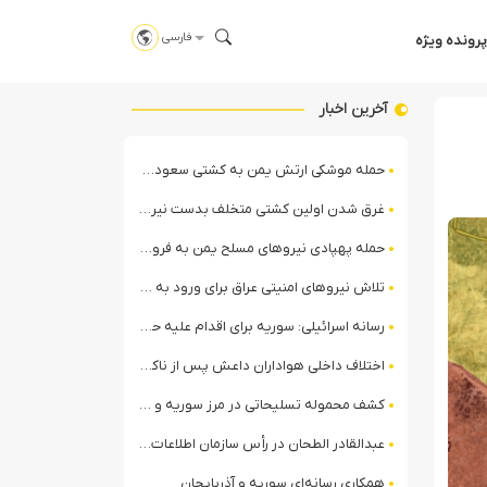
فارسی
پرونده ویژه
آخرین اخبار
حمله موشکی ارتش یمن به کشتی سعودی در شمال دریای سرخ
غرق شدن اولین کشتی متخلف بدست نیروی دریایی ارتش یمن
حمله پهپادی نیروهای مسلح یمن به فرودگاه نجران
تلاش نیروهای امنیتی عراق برای ورود به مقر مقاومت در حومه بغداد
رسانه اسرائیلی: سوریه برای اقدام علیه حزب‌الله در لبنان آماده می‌شود!
اختلاف داخلی هواداران داعش پس از ناکامی عملیات انغماسی داعش در رقه
کشف محموله تسلیحاتی در مرز سوریه و عراق توسط نیروهای الجولانی
عبدالقادر الطحان در رأس سازمان اطلاعات سوریه؛ گمانه‌زنی‌ها درباره اختلافات در ساختار امنیتی
همکاری رسانه‌ای سوریه و آذربایجان