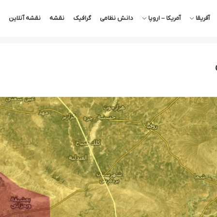
آفریقا
آمریکا – اروپا
دانش نظامی
گرافیک
نقشه
نقشه آنلاین