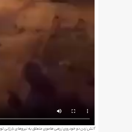
آتش زدن دو خودروی زرهی هاموی متعلق به نیروهای بارزانی تو