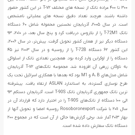
۳۰۰ تا ۴۰۰ عراده تانک از نسخه های مختلف T-۷۲ در این کشور حضور
داشته باشند. هرچند تعداد دقیق نسخه های عملیاتی نامشخص
است. در سال ۲۰۰۵، آذربایجان نخستین محموله شامل ۶۰ دستگاه
تانک T-72M1 را از بلاروس دریافت کرد و پنج سال بعد، در ۲۰۱۰، ۹۳
دستگاه دیگر نیز از همان کشور تحویل گرفت. پیش‌تر، در سال ۲۰۰۶،
این کشور ۶۲ دستگاه T-72B را از روسیه و در سال ۲۰۰۳ نیز ۴۵
دستگاه را از اوکراین وارد کرده بود. همچنین تعدادی تانک از اسلواکی
به ناوگان زرهی آن افزوده شد. مجموعه تانک‌های T-۷۲ آذربایجان
شامل مدل‌های A، B و M1 بود که بعدها با همکاری اسرائیل تحت یک
طرح نوسازی گسترده، به استاندارد ASLAN ارتقاء یافت. پیشرفته
ترین تانک جمهوری آذربایجان تانک T-90S است. آذربایجان دستکم ۹۳
الی ۱۰۰ دستگاه از تانک‌های T-90S را در اختیار دارد که قرارداد آن در
سال ۲۰۱۱ با شرکت Rosoboronexport روسیه امضا و تحویل آنها از
بهار ۲۰۱۳ آغاز شد. برخی گزارش‌ها حاکی از آن است که در مجموع ۲۰۰
دستگاه تانک سفارش داده شده است.