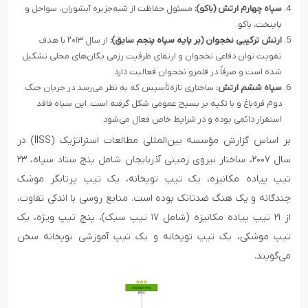
سپاه چهارم ارتش (باکو):
مسئول حفاظت از شبه‌جزیره آبشوران، سواحل و
پایتخت، باکو.
ارتش ترکیبی نخجوان (بر پایه سپاه پنجم سابق):
از سال ۲۰۱۳ با هدف
تقویت توان دفاعی نخجوان و ارتقای ظرفیت رزمی یگان‌های محلی تشکیل
شده است و صرفاً در قلمرو نخجوان فعالیت دارد.
سپاه ششم ارتش:
ساختاری تازه‌تأسیس که به نظر می‌رسد در جریان جنگ
دوم قره‌باغ و با تکیه بر بسیج عمومی شکل گرفته است. این سپاه فاقد
استقرار دائمی بوده و در شرایط خاص فعال می‌شود.
بر اساس گزارش مؤسسه بین‌المللی مطالعات استراتژیک (IISS) در
سال ۲۰۰۷، ساختار نیروی زمینی آذربایجان شامل پنج ستاد سپاه، ۲۳
تیپ پیاده مکانیزه، یک تیپ توپخانه، یک تیپ پرتابگر موشک
چندگانه و یک هنگ ضدتانک بوده است. منابع روسی با اندکی تفاوت،
از ۲۱ تیپ پیاده مکانیزه (شامل ۱۷ تیپ سبک)، پنج تیپ ویژه، یک
تیپ موشکی، یک تیپ توپخانه و یک تیپ آموزشی توپخانه سخن
می‌گویند.