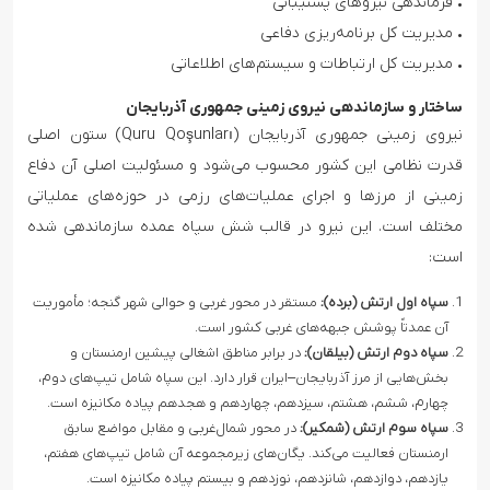
• فرماندهی نیروهای پشتیبانی
• مدیریت کل برنامه‌ریزی دفاعی
• مدیریت کل ارتباطات و سیستم‌های اطلاعاتی
ساختار و سازماندهی نیروی زمینی جمهوری آذربایجان
نیروی زمینی جمهوری آذربایجان (Quru Qoşunları) ستون اصلی
قدرت نظامی این کشور محسوب می‌شود و مسئولیت اصلی آن دفاع
زمینی از مرزها و اجرای عملیات‌های رزمی در حوزه‌های عملیاتی
مختلف است. این نیرو در قالب شش سپاه عمده سازماندهی شده
است:
سپاه اول ارتش (برده):
مستقر در محور غربی و حوالی شهر گنجه؛ مأموریت
آن عمدتاً پوشش جبهه‌های غربی کشور است.
سپاه دوم ارتش (بیلقان):
در برابر مناطق اشغالی پیشین ارمنستان و
بخش‌هایی از مرز آذربایجان–ایران قرار دارد. این سپاه شامل تیپ‌های دوم،
چهارم، ششم، هشتم، سیزدهم، چهاردهم و هجدهم پیاده مکانیزه است.
سپاه سوم ارتش (شمکیر):
در محور شمال‌غربی و مقابل مواضع سابق
ارمنستان فعالیت می‌کند. یگان‌های زیرمجموعه آن شامل تیپ‌های هفتم،
یازدهم، دوازدهم، شانزدهم، نوزدهم و بیستم پیاده مکانیزه است.