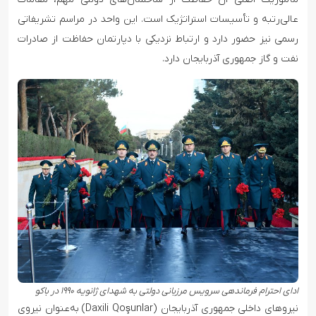
عالی‌رتبه و تأسیسات استراتژیک است. این واحد در مراسم تشریفاتی
رسمی نیز حضور دارد و ارتباط نزدیکی با دپارتمان حفاظت از صادرات
نفت و گاز جمهوری آذربایجان دارد.
ادای احترام فرماندهی سرویس مرزبانی دولتی به شهدای ژانویه ۱۹۹۰ در باکو
نیروهای داخلی جمهوری آذربایجان (Daxili Qoşunlar) به‌عنوان نیروی