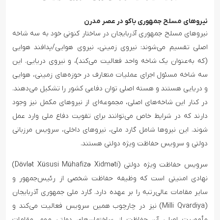
نیروهای مسلح جمهوری باکو در عصر مدرن
نیروهای مسلح جمهوری آذربایجان در ساختار کنونی خود به سه شاخه
اصلی تقسیم می‌شوند: نیروی زمینی، نیروی هوایی/پدافند هوایی
(که به‌عنوان یک شاخه واحد فعالیت می‌کند)، و نیروی دریایی. این
سه شاخه مسئول اجرای عملیات متعارف در حوزه‌های زمینی، هوایی
و دریایی هستند و هسته اصلی توان دفاعی کشور را تشکیل می‌دهند.
در کنار این شاخه‌های اصلی، مجموعه‌ای از نیروهای مکمل نیز وجود
دارند که در شرایط خاص می‌توانند برای تقویت دفاع ملی وارد عمل
شوند. این نیروها شامل گارد ملی، نیروهای داخلی، سرویس مرزبانی
دولتی و سرویس حفاظت ویژه دولتی هستند.
سرویس حفاظت ویژه دولتی (Dövlət Xüsusi Mühafizə Xidməti)
نهادی امنیتی است که وظیفه حفاظت شخصی از رئیس‌جمهور و
سایر مقامات عالی‌رتبه را بر عهده دارد. گارد ملی جمهوری آذربایجان
(Milli Qvardiya) نیز در چارچوب همین سرویس فعالیت می‌کند و
مأموریت اصلی آن حفاظت از ساختمان‌های دولتی مهم، مقامات