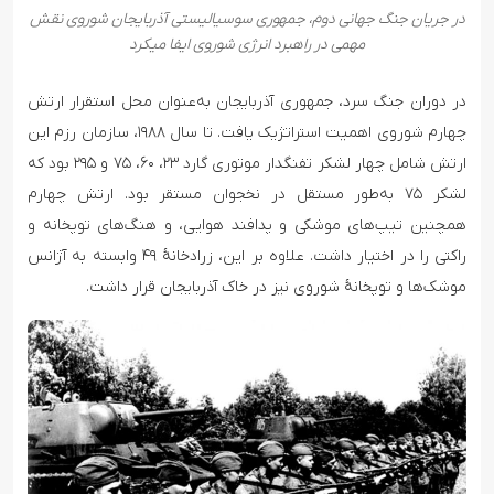
در جریان جنگ جهانی دوم، جمهوری سوسیالیستی آذربایجان شوروی نقش
مهمی در راهبرد انرژی شوروی ایفا میکرد
در دوران جنگ سرد، جمهوری آذربایجان به‌عنوان محل استقرار ارتش
چهارم شوروی اهمیت استراتژیک یافت. تا سال ۱۹۸۸، سازمان رزم این
ارتش شامل چهار لشکر تفنگدار موتوری گارد ۲۳، ۶۰، ۷۵ و ۲۹۵ بود که
لشکر ۷۵ به‌طور مستقل در نخجوان مستقر بود. ارتش چهارم
همچنین تیپ‌های موشکی و پدافند هوایی، و هنگ‌های توپخانه و
راکتی را در اختیار داشت. علاوه بر این، زرادخانهٔ ۴۹ وابسته به آژانس
موشک‌ها و توپخانهٔ شوروی نیز در خاک آذربایجان قرار داشت.