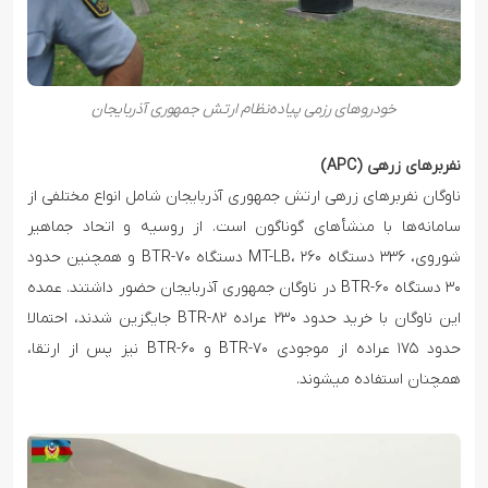
خودروهای رزمی پیاده‌نظام ارتش جمهوری آذربایجان
نفربرهای زرهی (APC)
ناوگان نفربرهای زرهی ارتش جمهوری آذربایجان شامل انواع مختلفی از
سامانه‌ها با منشأهای گوناگون است. از روسیه و اتحاد جماهیر
شوروی، ۳۳۶ دستگاه MT-LB، ۲۶۰ دستگاه BTR-۷۰ و همچنین حدود
۳۰ دستگاه BTR-۶۰ در ناوگان جمهوری آذربایجان حضور داشتند. عمده
این ناوگان با خرید حدود ۲۳۰ عراده BTR-۸۲ جایگزین شدند، احتمالا
حدود ۱۷۵ عراده از موجودی BTR-۷۰ و BTR-۶۰ نیز پس از ارتقا،
همچنان استفاده میشوند.