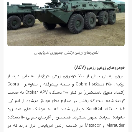
نفربرهای زرهی ارتش جمهوری آذربایجان
خودروهای زرهی رزمی (ACV)
نیروی زمینی بیش از ۷۰۰ خودروی زرهی چرخ‌دار عملیاتی دارد. از
ترکیه، ۳۵۰ دستگاه Cobra I و نسخه پیشرفته و مقاوم‌تر Cobra II
(تعداد دقیق نامشخص) در کنار ۲۰۰ دستگاه Otokar APV به خدمت
گرفته شده است که بخشی در صنایع دفاع مونتاژ میشود. از اسرائیل
۱۰۶ دستگاه SandCat خریاری شدند که به موشک های ضد زره
خانواده اسپایک تجهیز میشوند. همچنین از آفریقای جنوبی ۱۱۰ دستگاه
Marauder و Matador در خدمت ارتش آذربایجان قرار دارند که در