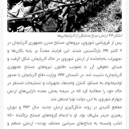
لشکر ۴۱۶ ارتش سرخ متشکل از آذربایجانی‌ها
پس از فروپاشی شوروی، نیروهای مسلح مدرن جمهوری آذربایجان در
۹ اکتبر ۱۹۹۱ بازتأسیس شدند. این فرایند عمدتاً بر پایه یگان‌ها و
تجهیزات به‌جامانده از ارتش شوروی در خاک آذربایجان شکل گرفت و
مبنای حقوقی آن با تصویب «قانون نیروهای مسلح جمهوری
آذربایجان» تثبیت شد. در تابستان ۱۹۹۲، وزارت دفاع آذربایجان با صدور
اولتیماتوم به مسکو، کنترل واحدها، تجهیزات و تسلیحات مستقر در
خاک خود را مطالبه کرد که در نتیجه بخش عمده دارایی‌های ارتش
چهارم شوروی به این دولت نوپا منتقل شد.
مقطع کلیدی در روند شکل‌گیری ارتش جدید، سال ۱۹۹۳ و دوران
رهبری حیدر علی‌اف بود. او با ادغام گروه‌های مسلح پراکنده –که
اغلب وابسته به جناح‌های سیاسی مختلف بودند– ارتشی منظم و