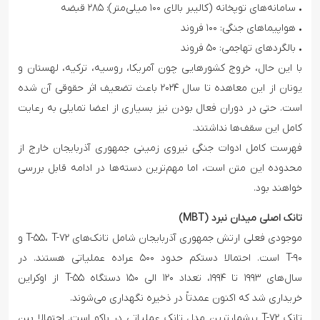
• سامانه‌های توپخانه (کالیبر بالای ۱۰۰ میلی‌متر): ۲۸۵ قبضه
• هواپیماهای جنگی: ۱۰۰ فروند
• بالگردهای تهاجمی: ۵۰ فروند
با این حال، خروج کشورهایی چون آمریکا، روسیه، ترکیه، لهستان و
یونان از این معاهده تا سال ۲۰۲۴ باعث تضعیف اثر حقوقی آن شده
است. حتی در دوران فعال بودن نیز بسیاری از اعضا تمایلی به رعایت
کامل این سقف‌ها نداشتند.
فهرست کامل ادوات جنگی نیروی زمینی جمهوری آذربایجان خارج از
محدوده این متن است، اما مهم‌ترین دسته‌ها در ادامه قابل بررسی
خواهند بود.
تانک‌ اصلی میدان نبرد (MBT)
موجودی فعلی ارتش جمهوری آذربایجان شامل تانک‌های T-۵۵، T-۷۲ و
T-۹۰ است. احتمالا دستکم حدود ۵۰۰ عراده عملیاتی هستند. در
سال‌های ۱۹۹۳ تا ۱۹۹۴، تعداد ۱۲۰ الی ۱۵۰ دستگاه T-۵۵ از اوکراین
خریداری شد که اکنون عمدتاً در ذخیره نگهداری می‌شوند.
تانک T-۷۲ پرشمارترین مدل تانک عملیاتی در باکو است. احتمالا بین