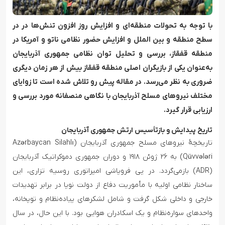
با توجه به تحولات منطقه‌ای و افزایش روز افزون تنش‌ها در در
سطح منطقه و بین الملل و افزایش حضور نظامی ناتو و آمریکا در
منطقه قفقاز، بررسی و تحلیل توان نظامی جمهوری آذربایجان
به‌عنوان یکی از بازیگران اصلی منطقه قفقاز بیش از هر زمان دیگری
ضروری به نظر می‌رسد. در مقاله پیش رو تلاش شده است تا زوایای
مختلف نیروهای مسلح آذربایجان با نگاهی منصفانه مورد بررسی و
ارزیابی قرار گیرد.
تاریخ پیدایش و بازتأسیس ارتش جمهوری آذربایجان
تاریخچهٔ نیروهای مسلح جمهوری آذربایجان (Azərbaycan Silahlı
Qüvvələri) به ۲۶ ژوئن ۱۹۱۸ و دوران جمهوری دموکراتیک آذربایجان
(ADR) بازمی‌گردد. در پی فروپاشی امپراتوری روسیه تزاری، این
ساختار نظامی اولیه با مأموریت دفاع از دولت نوپا در برابر تهدیدات
خارجی و داخلی شکل گرفت و شامل لشکرهای پیاده‌نظام و توپخانه،
واحدهای سواره‌نظام و یک اسکادران هوایی بود. با این حال، در سال