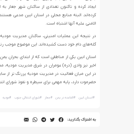
ایجاد کرده و تاکنون تعدادی از ساکنان شهر جعار به
کرده‌اند. البته منابع محلی در استان ابین مدعی هستند ک
الامنی علیه آنها اشتباه است.
در نتیجه این عملیات امنیتی، ساکنان مدیریت مودیه ا
گله‌های دام خود دست کشیده‌اند. این موضوع موجب رنج
استان ابین یکی از مناطقی است که از ابتدای بحران یمن 
اخیر نیز وادی (دره) عومران در شرق مدیریت مودیه، مدیر
در این میان فعالیت در مدیریت مودیه پررنگ تر از سا
حضرموت دارد، پایه مهمی برای سیطره و نفوذ شورای انت
#
استان ابین
#
القاعده در یمن
#
جعار
#
شورای انتقالی جنوب
#
مودیه
به اشتراک بگذارید: