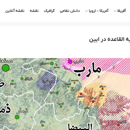
آفریقا
آمریکا – اروپا
دانش نظامی
گرافیک
نقشه
نقشه آنلاین
 القاعده در ابین