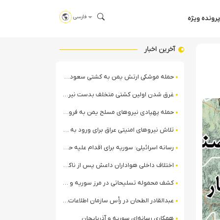
فارسی
پرونده ویژه
آخرین اخبار
حمله موشکی ارتش یمن به کشتی سعودی در شمال دریای سرخ
غرق شدن اولین کشتی متخلف بدست نیروی دریایی ارتش یمن
حمله پهپادی نیروهای مسلح یمن به فرودگاه نجران
تلاش نیروهای امنیتی عراق برای ورود به مقر مقاومت در حومه بغداد
رسانه اسرائیلی: سوریه برای اقدام علیه حزب‌الله در لبنان آماده می‌شود!
اختلاف داخلی هواداران داعش پس از ناکامی عملیات انغماسی داعش در رقه
کشف محموله تسلیحاتی در مرز سوریه و عراق توسط نیروهای الجولانی
عبدالقادر الطحان در رأس سازمان اطلاعات سوریه؛ گمانه‌زنی‌ها درباره اختلافات در ساختار امنیتی
همکاری رسانه‌ای سوریه و آذربایجان