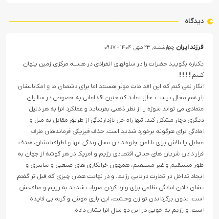
دیدگاه
فرزند ایران
چهارشنبه, ۲۳ مهر, ۱۴۰۴ - ۰۹:۱۷
یکباره بگویید حضرات را در سلولهای انفرادی در هسته مرکزی زمین پنهان
کنیم!!!!!!!!!
انکار نمی کنم که این اقدامات موثر هستند اما برای دشمنان ما و امکاناتشان
باز هم محال نیست. حال بماند که چنین اقداماتی به خصوص در سالیان
متمادی می تواند سوژه را از نظر ذهنی بفرساید و عملکرد انرا به هر دلیل
دیگری دچار مشکل کند. تنها راه حل بازدارندگی از طریق مقابل به مثل و
امادگی برای هرگونه برخورد شدید است. حذف فیزیکی فرماندهان طرف
مقابل یا تلاش برای نا امن جلوه دادن محل زندگی انها و اطرافیانشان، هدف
قرار دادن شریان های حیاتی اقتصادی رژیم و امریکا در هر گوشه از جهان به
طور مستقیم و غیر مستقیم، همچون خرابکاری های صنعتی و سایبری و
ایجاد تداخل در تجارت دریایی رژیم. و در نهایت همان چیزی که قبل تر گفتم
نشان دادن امادگی نظامی برای وارد کردن ضربات شدید به رژیم و منافعش
است. بدون برگرداندن توازن وحشت، این بازی موش و گربه بی فایده
است. و رژیم به خوبی در این دو سال انرا نشان داده.