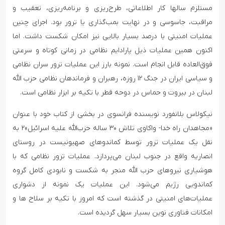
مستلزم سالها کار اطلاعاتی، طرح‌ریزی و برنامه‌ریزی، تعقیب و
مراقبت، جاسوسی و ‌در نهایت بمب‌گذاری یا ترور بود. اجرای چنین
عملیات امنیتی با درصد بسیار بالایی نیز امکان شکست داشت. اما
اکنون همین عملیات ذیل پارادایم نظامی در زمانی کوتاه و سرعتی
فوق‌العاده قابل انجام است. نمونه بارز این عملیات ترور سران نظامی
و سیاسی ایران در جنگ ۱۲ روزه، رهبران و فرماندهان نظامی حزب الله
لبنان در بیروت و حماس در دوحه قطر با تکیه بر ابزار نظامی است.
نیکولاس بلانفورد نویسنده فرانسوی در بخشی از کتاب خود با عنوان
«مجاهدان راه خدا- واکاوی تلاش ۳۰ ساله حزب‌الله علیه اسرائیل»۲ به
نقل یک عملیات ترور توسط کماندوهای صهیونیست در روستای
انصاریه واقع در جنوب لبنان می‌پردازد. عملیات ترور نظامی که با
هوشیاری نیروهای حزب الله منجر به شکست و نابودی کامل گروه
کماندویی رژیم می‌شود. این عملیات یک نمونه از دشواری
عملیات‌های امنیتی در گذشته است که امروز با تکیه بر سلاح ها و
امکانات فناوری نوین بسیار سهل گردیده است.