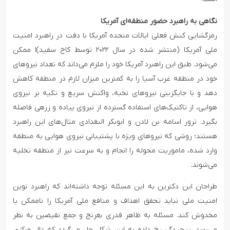
نگاهی به راهبرد حضور منطقه‌ای آمریکا
رمزگشایی کنش فعلی ایالات متحده آمریکا با دقت در راهبرد امنیت
ملی آمریکا (منتشر شده در سال ۲۰۲۲ توسط کاخ سفید)۱ ممکن
می‌شود. طبق این راهبرد آمریکا خود را ملزم می‌داند که تعداد نیروهای
خود در منطقه غرب آسیا را به کمترین میزان لازم در منطقه کاهش
دهد و با جایگزینی نیروهای نخبه، واکنش سریع و تکیه بر نیروی
هوایی، از تاکتیک‌های استفاده گسترده از نیروی پیاده و زرهی فاصله
بگیرد. ترور اسامه بن لادن و ابوبکر البغدادی مثال‌های این راهبرد
هستند؛ روشی که نیروهای ویژه با پشتیبانی نیروی هوایی به منطقه
وارد شده، ماموریت محوله را انجام و به سرعت نیز از منطقه تخلیه
می‌شوند.
طراحان این دکترین به این مسئله توجه داشته‌اند که راهبرد نوین
امنیت ملی نباید تحقق اهداف و منافع ملی آمریکا را ناممکن یا
مخدوش کند. مسئله به ظاهر قدری بغرنج و جمع نقیضین به نظر
می‌رسد. پیچیدگی رخ داده به این شکل حل می‌گردد که دال مرکزی