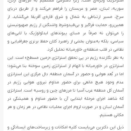
استراتژیک ویژه‌ای است، زیرا دسترسی مستقیم به مرزهای اردن،
سوریه، لبنان، مصر و عربستان را فراهم می‌کند و از طریق دریای
سرخ، مسیر ارتباطی به شمال و شرق قاره‌ی آفریقا می‌گشاید. از
همین‌رو، حمایت فراگیر و بی‌قید‌وشرط واشنگتن از رژیم صهیونیستی
را می‌توان نه صرفاً بر مبنای پیوندهای ایدئولوژیک یا لابی‌های
سیاسی، بلکه به‌عنوان بخشی از راهبرد کلان حفظ برتری جغرافیایی و
نظامی در قلب منطقه‌ی خاورمیانه تحلیل کرد.
به نظر نگارنده رژیم در پی تحقق استراتژی «زمین مسطح» است. این
استراتژی در خاورمیانه با الهام از استراتژی زمین سوخته بنا می‌شود؛
اما در بُعد هوایی و‌ حضور در آسمان منطقه. دال مرکزی این استراتژی
عدم وجود هیچ ‌مانعی برای حضور مداوم نیروی هوایی رژیم در
آسمان کل منطقه غرب آسیا تا مرزهای چین و روسیه است. استراتژی
که شاهد اجرای مرحله ابتدایی آن با حضور مداوم و همیشگی در
آسمان لبنان و در صورت لزوم اجرای عملیات نظامی در هر زمان و هر
مکانی هستیم.
ذیل این دکترین می‌بایست کلیه امکانات و زیرساخت‌های ایستادگی و