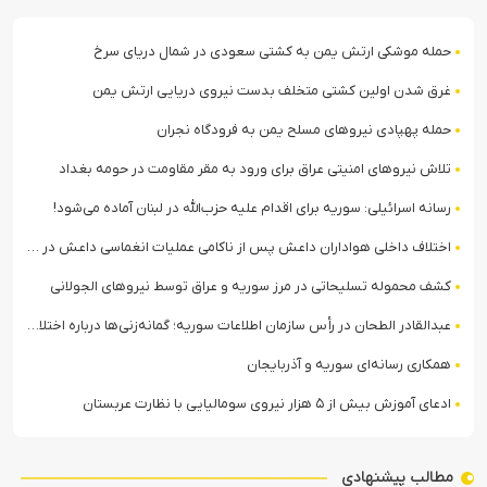
حمله موشکی ارتش یمن به کشتی سعودی در شمال دریای سرخ
غرق شدن اولین کشتی متخلف بدست نیروی دریایی ارتش یمن
حمله پهپادی نیروهای مسلح یمن به فرودگاه نجران
تلاش نیروهای امنیتی عراق برای ورود به مقر مقاومت در حومه بغداد
رسانه اسرائیلی: سوریه برای اقدام علیه حزب‌الله در لبنان آماده می‌شود!
اختلاف داخلی هواداران داعش پس از ناکامی عملیات انغماسی داعش در رقه
کشف محموله تسلیحاتی در مرز سوریه و عراق توسط نیروهای الجولانی
عبدالقادر الطحان در رأس سازمان اطلاعات سوریه؛ گمانه‌زنی‌ها درباره اختلافات در ساختار امنیتی
همکاری رسانه‌ای سوریه و آذربایجان
ادعای آموزش بیش از ۵ هزار نیروی سومالیایی با نظارت عربستان
مطالب پیشنهادی