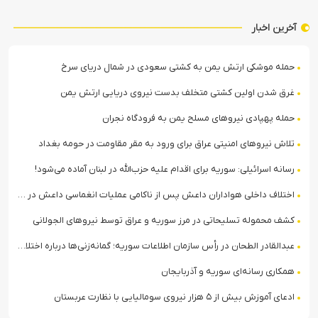
آخرین اخبار
حمله موشکی ارتش یمن به کشتی سعودی در شمال دریای سرخ
غرق شدن اولین کشتی متخلف بدست نیروی دریایی ارتش یمن
حمله پهپادی نیروهای مسلح یمن به فرودگاه نجران
تلاش نیروهای امنیتی عراق برای ورود به مقر مقاومت در حومه بغداد
رسانه اسرائیلی: سوریه برای اقدام علیه حزب‌الله در لبنان آماده می‌شود!
اختلاف داخلی هواداران داعش پس از ناکامی عملیات انغماسی داعش در رقه
کشف محموله تسلیحاتی در مرز سوریه و عراق توسط نیروهای الجولانی
عبدالقادر الطحان در رأس سازمان اطلاعات سوریه؛ گمانه‌زنی‌ها درباره اختلافات در ساختار امنیتی
همکاری رسانه‌ای سوریه و آذربایجان
ادعای آموزش بیش از ۵ هزار نیروی سومالیایی با نظارت عربستان