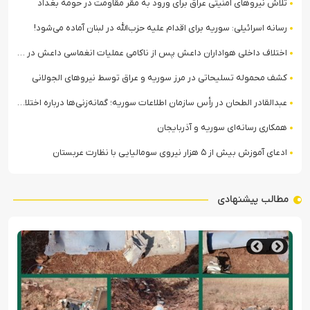
تلاش نیروهای امنیتی عراق برای ورود به مقر مقاومت در حومه بغداد
رسانه اسرائیلی: سوریه برای اقدام علیه حزب‌الله در لبنان آماده می‌شود!
اختلاف داخلی هواداران داعش پس از ناکامی عملیات انغماسی داعش در رقه
کشف محموله تسلیحاتی در مرز سوریه و عراق توسط نیروهای الجولانی
عبدالقادر الطحان در رأس سازمان اطلاعات سوریه؛ گمانه‌زنی‌ها درباره اختلافات در ساختار امنیتی
همکاری رسانه‌ای سوریه و آذربایجان
ادعای آموزش بیش از ۵ هزار نیروی سومالیایی با نظارت عربستان
مطالب پیشنهادی