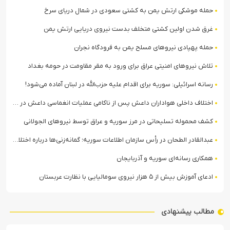
حمله موشکی ارتش یمن به کشتی سعودی در شمال دریای سرخ
غرق شدن اولین کشتی متخلف بدست نیروی دریایی ارتش یمن
حمله پهپادی نیروهای مسلح یمن به فرودگاه نجران
تلاش نیروهای امنیتی عراق برای ورود به مقر مقاومت در حومه بغداد
رسانه اسرائیلی: سوریه برای اقدام علیه حزب‌الله در لبنان آماده می‌شود!
اختلاف داخلی هواداران داعش پس از ناکامی عملیات انغماسی داعش در رقه
کشف محموله تسلیحاتی در مرز سوریه و عراق توسط نیروهای الجولانی
عبدالقادر الطحان در رأس سازمان اطلاعات سوریه؛ گمانه‌زنی‌ها درباره اختلافات در ساختار امنیتی
همکاری رسانه‌ای سوریه و آذربایجان
ادعای آموزش بیش از ۵ هزار نیروی سومالیایی با نظارت عربستان
مطالب پیشنهادی