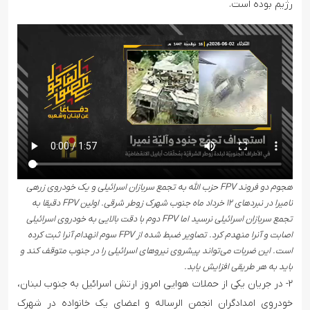
رژیم بوده است.
هجوم دو فروند FPV حزب الله به تجمع سربازان اسرائیلی و یک خودروی زرهی
نامیرا در نبردهای ۱۲ خرداد ماه جنوب شهرک زوطر شرقی. اولین FPV دقیقا به
تجمع سربازان اسرائیلی نرسید اما FPV دوم با دقت بالایی به خودروی اسرائیلی
اصابت و آنرا منهدم کرد. تصاویر ضبط شده از FPV سوم انهدام آنرا ثبت کرده
است. این ضربات می‌تواند پیشروی نیروهای اسرائیلی را در جنوب متوقف کند و
باید به هر طریقی افزایش یابد.
۲- در جریان یکی از حملات هوایی امروز ارتش اسرائیل به جنوب لبنان،
خودروی امدادگران انجمن الرساله و اعضای یک خانواده در شهرک