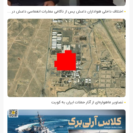
اختلاف داخلی هواداران داعش پس از ناکامی عملیات انغماسی داعش در رقه
تصاویر ماهواره‌ای از آثار حملات ایران به کویت