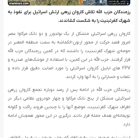
رزمندگان حزب الله تلاش کاروان زرهی ارتش اسرائیل برای نفوذ به
شهرک کفرتبنیت را به شکست کشاندند.
کاروان زرهی اسرائیلی متشکل از یک بولدوزر و دو تانک مرکاوا عصر
امروز قصد حرکت از محور ارنون-الکماشه به سمت منطقه المعبر در
حومه‌ی شهرک کفرتبنیت را داشتند که در کمین رزمندگان حزب الله
قرار گرفتند. حزب الله در این کمین، با استفاده از موشک‌های ضدزره و
FPV های ابابیل کاروان اسرائیلی را مورد اصابت دقیق قرار داده و
تلفات و خساراتی را به آنها وارد کردند.
رزمندگان حزب الله در ادامه پس از رصد دوباره تجمع کاروان زرهی
اسرائیلی متشکل از پنج تانک مرکاوا و چهار خودروی نظامی دیگر در
اطراف شهرک کفرتبنیت، موضع آنها را با چندین فروند راکت و گلوله
توپخانه‌ای هدف حمله قرار دادند. درگیری در این محور همچنان ادامه
دارد.
ارتش رژیم صهیونی نیز به مناطق کفررمان، حبوش، تپه علی الطاهر،