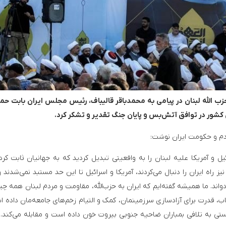
 الله لبنان در پیامی به محمدباقر قالیباف، رئیس مجلس ایران بابت حما
ن کشور در توافق آتش‌بس و پایان جنگ تقدیر و تشکر کرد.
مردم و حکومت ایران نوشت:
 و آمریکا علیه لبنان را به واقعیتی تبدیل کردید که به جهانیان ثابت کرد 
تصاویر ماهواره‌ای از آثار حملات ایران به کویت
همکاری رسانه‌ای سوریه و آذربای
اه ایران را دنبال می‌کردند، آمریکا و اسرائیل تا این حد مستبد نمی‌شدند و
د. ما همیشه گفته‌ایم که ایران به حزب‌الله، مقاومت و مردم لبنان همه چیز
، قدرت برای آزادسازی سرزمینمان، کمک و التیام زخم‌های جامعه‌مان داده ا
ستی به تلافی بمباران ضاحیه جنوبی بیروت خون داده است و مقابله می‌کند. 