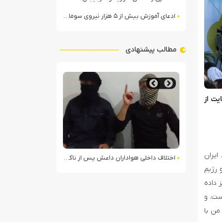
ادعای آموزش بیش از ۵ هزار نیروی سومالیایی با نظارت عربستان
مطالب پیشنهادی
یت از
ایران
جان
اختلاف داخلی هواداران داعش پس از ناکامی عملیات انغماسی داعش در رقه
تصاویر ماهواره‌ای از
 رژیم
 داده
ست. و
من با