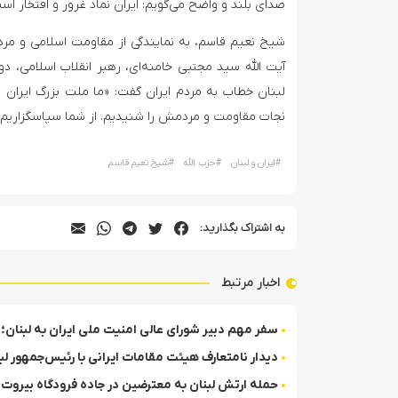
صدای بلند و واضح می‌گویم: ایران نماد غرور و افتخار اس
شیخ نعیم قاسم، به نمایندگی از مقاومت اسلامی و مردم
آیت الله سید مجتبی خامنه‌ای، رهبر انقلاب اسلامی، دول
لبنان خطاب به مردم ایران گفت: «ما ملت بزرگ ایران ر
نجات مقاومت و مردمش را شنیدیم. از شما سپاسگزاریم. از 
#
ایران و لبنان
#
حزب الله
#
شیخ نعیم قاسم
به اشتراک بگذارید:
اخبار مرتبط
سفر مهم دبیر شورای عالی امنیت ملی ایران به لبنان؛
دیدار نامتعارف هیئت مقامات ایرانی با رئیس‌جمهور لب
حمله ارتش لبنان به معترضین در جاده فرودگاه بیروت