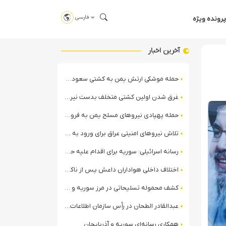
فارسی
پرونده ویژه
آخرین اخبار
حمله موشکی ارتش یمن به کشتی سعودی در شمال دریای سرخ
غرق شدن اولین کشتی متخلف بدست نیروی دریایی ارتش یمن
حمله پهپادی نیروهای مسلح یمن به فرودگاه نجران
تلاش نیروهای امنیتی عراق برای ورود به مقر مقاومت در حومه بغداد
رسانه اسرائیلی: سوریه برای اقدام علیه حزب‌الله در لبنان آماده می‌شود!
اختلاف داخلی هواداران داعش پس از ناکامی عملیات انغماسی داعش در رقه
کشف محموله تسلیحاتی در مرز سوریه و عراق توسط نیروهای الجولانی
عبدالقادر الطحان در رأس سازمان اطلاعات سوریه؛ گمانه‌زنی‌ها درباره اختلافات در ساختار امنیتی
همکاری رسانه‌ای سوریه و آذربایجان