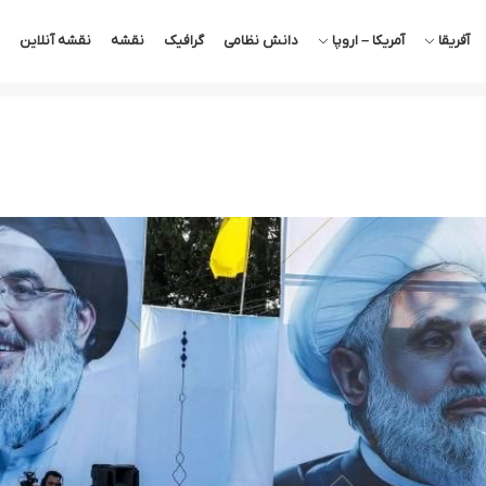
آفریقا
آمریکا – اروپا
دانش نظامی
گرافیک
نقشه
نقشه آنلاین