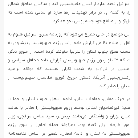
اسرائیل قصد ندارد از لبنان عقب‌نشینی کند و ساکنان مناطق شمالی
را، به گفته او، در برابر تهدیدات رها سازد. او مدعی شده است که
تل‌آویو از منافع خود چشم‌پوشی نخواهد کرد.
این مواضع در حالی مطرح می‌شود که روزنامه عبری اسرائیل هیوم به
نقل از منابع نظامی گزارش داده ارتش رژیم صهیونیستی پیشروی به
سمت عمق جنوب لبنان را تقریباً متوقف کرده است. از سوی دیگر،
شبکه ۱۳ تلویزیون رژیم صهیونیستی گزارش داده محافل سیاسی و
امنیتی در تل‌آویو به شدت نگران هستند که دونالد ترامپ،
رئیس‌جمهور آمریکا، دستور خروج فوری نظامیان صهیونیست از
لبنان را صادر کند.
در طرف مقابل، مقامات ایرانی، ادامه اشغال جنوب لبنان و حملات
علیه غیرنظامیان لبنانی توسط رژیم صهیونیستی را مغایر با تفاهم
میان تهران و واشنگتن می‌دانند. پیش‌تر، سید عباس عراقچی، وزیر
امور خارجه ایران گفته بود، «هرگونه حمله نظامی از سوی رژیم
صهیونیستی به لبنان و ادامه اشغال، نقضی بر اساس تفاهم‌نامه