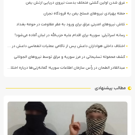
غرق شدن اولین کشتی متخلف بدست نیروی دریایی ارتش یمن
حمله پهپادی نیروهای مسلح یمن به فرودگاه نجران
تلاش نیروهای امنیتی عراق برای ورود به مقر مقاومت در حومه بغداد
رسانه اسرائیلی: سوریه برای اقدام علیه حزب‌الله در لبنان آماده می‌شود!
اختلاف داخلی هواداران داعش پس از ناکامی عملیات انغماسی داعش در رقه
کشف محموله تسلیحاتی در مرز سوریه و عراق توسط نیروهای الجولانی
عبدالقادر الطحان در رأس سازمان اطلاعات سوریه؛ گمانه‌زنی‌ها درباره اختلافات در ساختار امنیتی
مطالب پیشنهادی