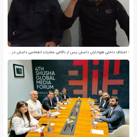
اختلاف داخلی هواداران داعش پس از ناکامی عملیات انغماسی داعش در رقه