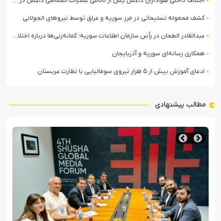
اختلاف داخلی هواداران داعش پس از ناکامی عملیات انغماسی داعش در رقه
کشف محموله تسلیحاتی در مرز سوریه و عراق توسط نیروهای الجولانی
عبدالقادر الطحان در رأس سازمان اطلاعات سوریه؛ گمانه‌زنی‌ها درباره اختلافات در ساختار امنیتی
همکاری رسانه‌ای سوریه و آذربایجان
ادعای آموزش بیش از ۵ هزار نیروی سومالیایی با نظارت عربستان
مطالب پیشنهادی