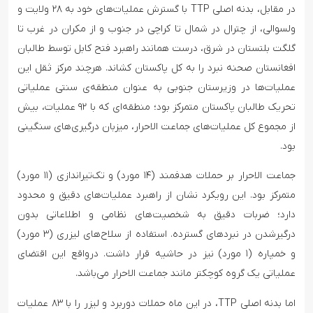
در مقابل، بدنه اصلی TTP با گسترش عملیات‌های خود به ۲۸ ولایت و
ولسوالی، از چترال در شمال تا کراچی در جنوب و از مکران در غرب تا
گلگت بلتستان در شرق، درست همانند راهبرد فتح کابل توسط طالبان
افغانستان صحنه نبرد را به کل پاکستان کشاند. هرچند مرکز ثقل این
عملیات‌ها در وزیرستان جنوبی به عنوان منطقه‌ی سنتی عملیاتی
تحریک طالبان پاکستان متمرکز بود؛ منطقه‌ای که با ۹۲ عملیات، بیش
از مجموع کل عملیات‌های جماعت الاحرار، میزبان درگیری‌های سنگینی
بود.
جماعت الاحرار بر حملات هدفمند (۱۴ مورد) و تک‌تیراندازی (۱۱ مورد)
متمرکز بود. این رویکرد نشان از راهبرد عملیات‌های دقیق و محدود
دارد؛ ضربات دقیق به شخصیت‌های نظامی و اطلاعاتی بدون
درگیرشدن در نبردهای گسترده. استفاده از سلاح‌های لیزری (۳ مورد)
و خمپاره (۱ مورد) نیز در حاشیه قرار داشت. درواقع این اقتضای
عملیاتی یک گروه کوچکتر مانند جماعت الاحرار می‌باشد.
اما بدنه اصلی TTP، در این ماه حملات دوربرد و لیزر را با ۸۳ عملیات