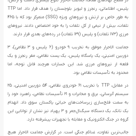
در سطح نهادهای هدف، جماعت الاحرار تنوع بیشتری داشت و ارتش،
پلیس، اطلاعاتی، رنجرز و لیویز بلوچستان را هدف قرار داد. اما TTP
به طور خاص بر ارتش و نیروهای ویژه (SSG) متمرکز بود که با ۴۶۵
تلفات، بیش از نیمی از کل تلفات را به خود اختصاص دادند. نیروهای
مرزی (۱۷۳ تلفات) و پلیس (۱۲۹ تلفات) در رده‌های بعدی قرار دارند.
جماعت الاحرار موفق به تخریب ۹ خودرو (۶ پلیس و ۳ نظامی)، ۳
دوربین امنیتی، یک پاسگاه پلیس، یک پست نظامی، مقر رنجرز و یک
قلعه از نیروهای مرزی شد. این خسارات هرچند قابل توجه، اما
محدود به تأسیسات نظامی بود.
در مقابل، TTP با تخریب ۶۱ خودروی نظامی، ۵۴ دوربین امنیتی، ۲۵
سیستم آبرسانی، برق و مخابرات و ۲۱ تأسیسات نظامی، راهبرد خود را
به سمت فلج‌سازی زیرساخت‌های حیاتی پاکستان سوق داد. انهدام
یک تانک، یک دستگاه سیگنال‌جمر و ۳ پهپاد نیز نشان از توانایی این
گروه در جنگ الکترونیک و مقابله با تجهیزات پیشرفته دارد.
جالب‌ترین تفاوت، غنائم جنگی است. در گزارش جماعت الاحرار هیچ