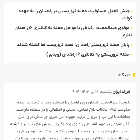
جیش العدل مسئولیت حمله تروریستی در زاهدان را به عهده
گرفت
مولوی عبدالحمید: ارتباطی با عوامل حمله به کلانتری ۱۶ زاهدان
ندارم
پایان حمله تروریستی زاهدان؛ همه تروریست ها کشته شدند
حمله تروریستی به کلانتری ۱۶ زاهدان (ویدیو)
دیدگاه
فرزند ایران
یکشنبه, ۱۸ تیر, ۱۴۰۲ - ۱۴:۲۴
با وجود عبدالحمید زاهدان روی آرامش را نخواهد دید. با توجه به اینکه
حکومت تمام امکانات لازم نظامی، امنیتی و اطلاعاتی را در منطقه داراست.
مماشات با این فرد و پیروان فریب خورده اش چیزی جز تلاش برای اقناع
افکار عمومی در مورد اشتباهی راه وی و جلوگیری از تنش های بیشتر و کشته
شدن انسان های بیشتر نیست. فراموش نکنیم شیوه امیرالمونین علی بن
ابی طالب علیه السلام نیز در برخورد با دشمنان و مخالفان چنین بود تا حتی