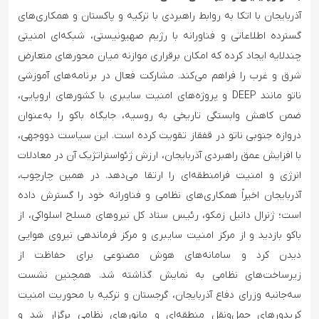
آذربایجان با اتکا به روابط راهبردی با ترکیه و پاکستان و همکاری‌های
گسترده اطلاعاتی و فناورانه با رژیم صهیونیستی، شبکه‌ای امنیتی
چندلایه ایجاد کرده که امکان برقراری موازنه میان محورهای متعارض
شرق و غرب را فراهم می‌کند. مشارکت فعال در برنامه‌های آموزشی
ناتو مانند DEEP و پروژه‌های امنیت سایبری با کشورهای اروپایی،
ضمن کاهش وابستگی تاریخی به روسیه، جایگاه باکو را به‌عنوان
دروازه جنوبی ناتو در قفقاز تقویت کرده است. این سیاست دووجهی،
با افزایش عمق راهبردی آذربایجان، ارزش ژئواستراتژیک آن در معادلات
انرژی و امنیت فرامنطقه‌ای را ارتقا می‌دهد. در همین چارچوب،
آذربایجان اخیراً همکاری‌های نظامی و فناورانه خود را گسترش داده
است؛ ژنرال دانیل زمکو، رئیس ستاد کل نیروهای مسلح اسلواکی، از
باکو بازدید و از مرکز امنیت سایبری و مرکز فرماندهی نیروی هوایی
دیدن کرد و سامانه‌های هوش مصنوعی برای حفاظت از
زیرساخت‌های نظامی به نمایش گذاشته شد. همچنین نشست
سه‌جانبه وزرای دفاع آذربایجان، گرجستان و ترکیه با محوریت امنیت
کریدورهای حمل‌ونقل منطقه‌ای و مانورهای نظامی برگزار شد و