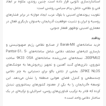
استانداردسازی ناتویی قرار داده است. چنین روندی، علاوه بر ابعاد
فنی و نظامی، حامل پیام سیاسی روشنی است:
تقویت پیوندهای امنیتی با بلوک غرب، ایجاد موازنه در برابر فشارهای
روسیه و ایران و تثبیت موقعیت آذربایجان به‌عنوان بازیگری فعال در
معماری امنیتی نوظهور قفقاز جنوبی.
پدافند
خرید سامانه‌های Barak-MX از صنایع نظامی رژیم صهیونیستی و
بازسازی لایه‌های مختلف دفاعی شامل سامانه‌های Pantsir-S1، S-
300PMU2، نسخه‌های مدرن‌شده سامانه‌های 9K33 OSA ساخت
شوروی، باتری‌های گنبد آهنین و تجهیز زره‌پوش‌ها به موشک‌های
SPIKE NLOS، بخشی از تلاش باکو برای دستیابی به چتر دفاعی
چندسطحی و کنترل فضای هوایی منطقه را نشان می‌دهد. این
توسعه «آذربایجان را به یکی از معدود کشورهای پسا‌شوروی تبدیل
کرده که قادر به ترکیب فناوری‌های روسی، اسرائیلی و ترکیه‌ای در یک
ساختار دفاعی واحد است.»