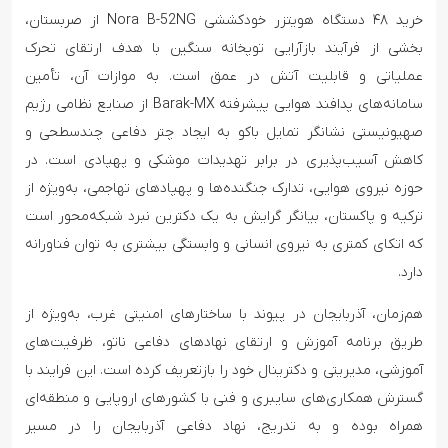
خرید ۴۸ دستگاه هویتزر خودکششی Nora B-52NG از صربستان،
بخشی از فرآیند بازآرایی توپخانه سنگین با هدف ارتقای تحرک
عملیاتی و قابلیت آتش در عمق است. به موازات آن، تأمین
سامانه‌های پدافند هوایی پیشرفته Barak-MX از صنایع نظامی رژیم
صهیونیستی نشانگر تمایل باکو به ایجاد چتر دفاعی چندسطحی و
کاهش آسیب‌پذیری در برابر تهدیدات موشکی و پهپادی است. در
حوزه نیروی هوایی، تدارک جنگنده‌ها و پهپادهای تهاجمی، به‌ویژه از
ترکیه و پاکستان، بیانگر گرایش به یک دکترین نبرد شبکه‌محور است
که اتکای کمتری به نیروی انسانی و وابستگی بیشتری به توان فناورانه
دارد.
هم‌زمان، آذربایجان در پیوند با ساختارهای امنیتی غرب، به‌ویژه از
طریق برنامه آموزش و ارتقای نهادهای دفاعی ناتو، ظرفیت‌های
آموزشی، مدیریتی و دکترینال خود را بازتعریف کرده است. این فرایند با
گسترش همکاری‌های سایبری و فنی با کشورهای اروپایی و منطقه‌ای
همراه بوده و به تدریج، نهاد دفاعی آذربایجان را در مسیر