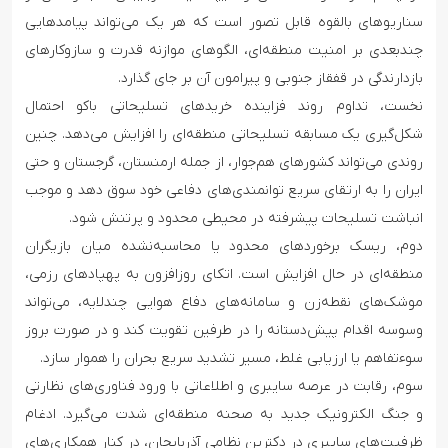
سناریوهای بالقوه قابل تصور است که هر یک می‌تواند پیامدهایی
چندبعدی بر امنیت منطقه‌ای، الگوهای موازنه قدرت و سازوکارهای
بازدارندگی در قفقاز جنوبی و پیرامون آن بر جای گذارد.
نخست، تداوم روند فزاینده خریدهای تسلیحاتی باکو احتمال
شکل‌گیری یک مسابقه تسلیحاتی منطقه‌ای را افزایش می‌دهد. چنین
روندی می‌تواند کشورهای هم‌جوار، از جمله ارمنستان، گرجستان و حتی
ایران را به ارتقای سریع توانمندی‌های دفاعی خود سوق دهد و موجب
انباشت تسلیحات پیشرفته در محیطی محدود و پرتنش شود.
دوم، ریسک برخوردهای محدود یا محاسبه‌نشده میان بازیگران
منطقه‌ای در حال افزایش است. اتکای روزافزون به پهپادهای رزمی،
موشک‌های نقطه‌زن و سامانه‌های دفاع هوایی چندلایه، می‌تواند
وسوسه اقدام پیش‌دستانه را در طرفین تقویت کند و در صورت بروز
سوء‌تفاهم یا ارزیابی غلط، مسیر تشدید سریع بحران را هموار سازد.
سوم، رقابت در عرصه سایبری و اطلاعاتی با ورود فناوری‌های نظارتی
و جنگ الکترونیک جدید به صحنه منطقه‌ای شدت می‌گیرد. ادغام
ظرفیت‌های سایبری در دکترین نظامی آذربایجان، در کنار همکاری‌های