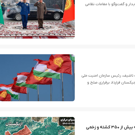
ار و گفت‌وگو با مقامات نظامی
ک تاشیف، رئیس سازمان امنیت ملی
کستان قرارداد برقراری صلح و
درگیری انصارالله و نیروهای ائتلاف سعودی در جنوب الحدیده
کشف محموله تسلیحاتی در مرز سوریه و عراق توسط نیر
تداوم درگیری مرزی قرقیزستان و تاجیکستان؛ تلفات به بیش از ۳۵۰ کشته و زخمی