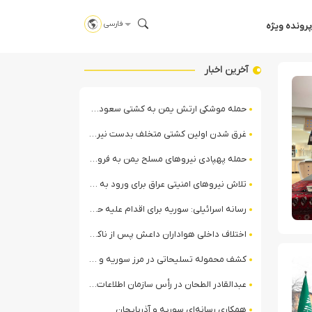
فارسی
پرونده ویژه
آخرین اخبار
حمله موشکی ارتش یمن به کشتی سعودی در شمال دریای سرخ
غرق شدن اولین کشتی متخلف بدست نیروی دریایی ارتش یمن
حمله پهپادی نیروهای مسلح یمن به فرودگاه نجران
تلاش نیروهای امنیتی عراق برای ورود به مقر مقاومت در حومه بغداد
رسانه اسرائیلی: سوریه برای اقدام علیه حزب‌الله در لبنان آماده می‌شود!
اختلاف داخلی هواداران داعش پس از ناکامی عملیات انغماسی داعش در رقه
کشف محموله تسلیحاتی در مرز سوریه و عراق توسط نیروهای الجولانی
عبدالقادر الطحان در رأس سازمان اطلاعات سوریه؛ گمانه‌زنی‌ها درباره اختلافات در ساختار امنیتی
همکاری رسانه‌ای سوریه و آذربایجان