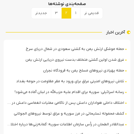
صفحه‌بندی نوشته‌ها
قدیمی تر
1
2
3
جدیدتر
آخرین اخبار
حمله موشکی ارتش یمن به کشتی سعودی در شمال دریای سرخ
غرق شدن اولین کشتی متخلف بدست نیروی دریایی ارتش یمن
حمله پهپادی نیروهای مسلح یمن به فرودگاه نجران
تلاش نیروهای امنیتی عراق برای ورود به مقر مقاومت در حومه بغداد
رسانه اسرائیلی: سوریه برای اقدام علیه حزب‌الله در لبنان آماده می‌شود!
اختلاف داخلی هواداران داعش پس از ناکامی عملیات انغماسی داعش در رقه
کشف محموله تسلیحاتی در مرز سوریه و عراق توسط نیروهای الجولانی
عبدالقادر الطحان در رأس سازمان اطلاعات سوریه؛ گمانه‌زنی‌ها درباره اختلافات در ساختار امنیتی