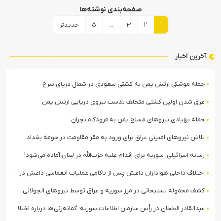
صفحه‌بندی نوشته‌ها
1
2
3
…
5
جدیدتر
آخرین اخبار
حمله موشکی ارتش یمن به کشتی سعودی در شمال دریای سرخ
غرق شدن اولین کشتی متخلف بدست نیروی دریایی ارتش یمن
حمله پهپادی نیروهای مسلح یمن به فرودگاه نجران
تلاش نیروهای امنیتی عراق برای ورود به مقر مقاومت در حومه بغداد
رسانه اسرائیلی: سوریه برای اقدام علیه حزب‌الله در لبنان آماده می‌شود!
اختلاف داخلی هواداران داعش پس از ناکامی عملیات انغماسی داعش در رقه
کشف محموله تسلیحاتی در مرز سوریه و عراق توسط نیروهای الجولانی
عبدالقادر الطحان در رأس سازمان اطلاعات سوریه؛ گمانه‌زنی‌ها درباره اختلافات در ساختار امنیتی