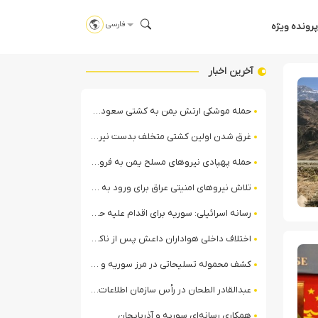
فارسی
پرونده ویژه
آخرین اخبار
حمله موشکی ارتش یمن به کشتی سعودی در شمال دریای سرخ
غرق شدن اولین کشتی متخلف بدست نیروی دریایی ارتش یمن
حمله پهپادی نیروهای مسلح یمن به فرودگاه نجران
تلاش نیروهای امنیتی عراق برای ورود به مقر مقاومت در حومه بغداد
رسانه اسرائیلی: سوریه برای اقدام علیه حزب‌الله در لبنان آماده می‌شود!
اختلاف داخلی هواداران داعش پس از ناکامی عملیات انغماسی داعش در رقه
کشف محموله تسلیحاتی در مرز سوریه و عراق توسط نیروهای الجولانی
عبدالقادر الطحان در رأس سازمان اطلاعات سوریه؛ گمانه‌زنی‌ها درباره اختلافات در ساختار امنیتی
همکاری رسانه‌ای سوریه و آذربایجان