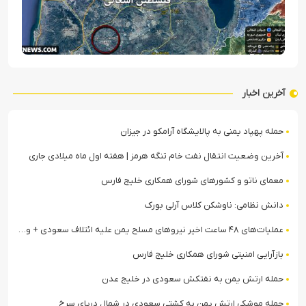
آخرین اخبار
حمله پهپاد یمنی به پالایشگاه آرامکو در جیزان
آخرین وضعیت انتقال نفت خام تنگه هرمز | هفته اول ماه میلادی جاری
معمای ناتو و کشورهای شورای همکاری خلیج فارس
دانش نظامی: ناوشکن کلاس آرلی بورک
عملیات‌های ۴۸ ساعت اخیر نیروهای مسلح یمن علیه ائتلاف سعودی + ویدیو
بازآرایی امنیتی شورای همکاری خلیج فارس
حمله ارتش یمن به نفتکش سعودی در خلیج عدن
حمله موشکی ارتش یمن به کشتی سعودی در شمال دریای سرخ