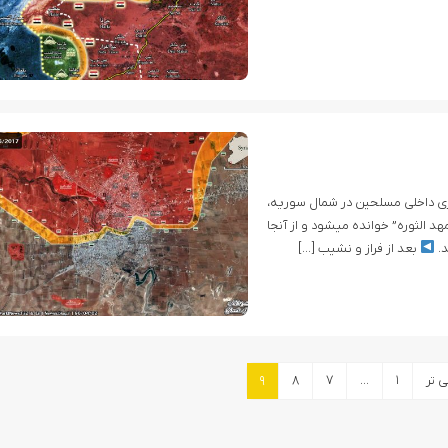
یری داخلی مسلحین در شمال سوریه،
هد الثوره” خوانده میشود و از آنجا
بعد از فراز و نشیب […]
 تر
۱
…
۷
۸
۹