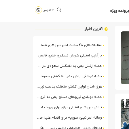
فارسی
پرونده ویژه
آخرین اخبار
عملیات‌های ۴۸ ساعت اخیر نیروهای مسلح یمن علیه ائتلاف سعودی + ویدیو
بازآرایی امنیتی شورای همکاری خلیج فارس
حمله ارتش یمن به نفتکش سعودی در خلیج عدن
حمله موشکی ارتش یمن به کشتی سعودی در شمال دریای سرخ
غرق شدن اولین کشتی متخلف بدست نیروی دریایی ارتش یمن
حمله پهپادی نیروهای مسلح یمن به فرودگاه نجران
تلاش نیروهای امنیتی عراق برای ورود به مقر مقاومت در حومه بغداد
رسانه اسرائیلی: سوریه برای اقدام علیه حزب‌الله در لبنان آماده می‌شود!
اختلاف داخلی هواداران داعش پس از ناکامی عملیات انغماسی داعش در رقه