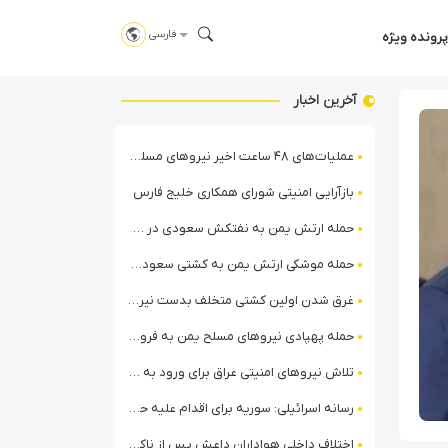
فارسی
پرونده ویژه
آخرین اخبار
عملیات‌های ۴۸ ساعت اخیر نیروهای مسلح یمن علیه ائتلاف سعودی + ویدیو
بازآرایی امنیتی شورای همکاری خلیج فارس
حمله ارتش یمن به نفتکش سعودی در خلیج عدن
حمله موشکی ارتش یمن به کشتی سعودی در شمال دریای سرخ
غرق شدن اولین کشتی متخلف بدست نیروی دریایی ارتش یمن
حمله پهپادی نیروهای مسلح یمن به فرودگاه نجران
تلاش نیروهای امنیتی عراق برای ورود به مقر مقاومت در حومه بغداد
رسانه اسرائیلی: سوریه برای اقدام علیه حزب‌الله در لبنان آماده می‌شود!
اختلاف داخلی هواداران داعش پس از ناکامی عملیات انغماسی داعش در رقه