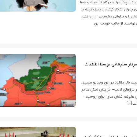
ده و چشمها به درگاه تو خیره و پاها
 هاى پنهان آشکار گشته و دیک کینه ها
ن را و فراوانى دشمنانمان را و کمی
توانمند از جانبِ خودت این
 سازی طرح ترور سردار سلیمانی توسط اطلاعات
الا: دانلود در این ویدیو ببینید:
 مرزهای ادلب– افزایش تنش ها در
علیرغم تلاش های ایران-روسیه-
عبدالقادر الطحان در رأس سازمان اطلاعات سوریه؛ گمانه‌زنی‌ها درباره اختلافات در ساختار امنیتی
ادعای آموزش بیش از ۵ هزار نیروی سومالیایی با نظارت عربستان
ات […]