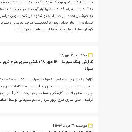
بار خدایا، دلها به تو نزدیک شده و گردنها به سوى تو کشیده ش
به آستان تو به راه افتاده و بدنها نزار گردیده. بار خدایا، کینه
به جوشش آمده. بار خدایا، به تو شکوه مى کنم، نبودن پیامبرما
تعدادمان را پبار خدایا، پس با گشایشی هرچه سریع‌تر و نصرتی 
گرفتاری‌ها را از ما برطرف فرما ای مهربانترین مهربانان.
یکشنبه ۱۴ مهر ۱۳۹۸
گزارش جنگ سوریه – ۱۲ مهر ۹۸: خنثی
سپاه
گزارش تصویری اختصاصی “تحولات جهان اسلام” از منطقه کیفیت ب
– ترس ترکیه از یورش مسلحین و افزایش استحکامات مرزی در
جنوب استان ادلب– کارشکنی مسلحین در روند توافق آتش بس 
رسانه اسرائیلی: سوریه برای اقدام علیه حزب‌الله در لبنان آماده می‌شود!
ترکیه– خنثی سازی طرح ترور سردار قاسم سلیمانی توسط اطلاع
دوشنبه ۲۹ مرداد ۱۳۹۷