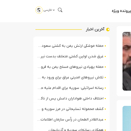
فارسی
پرونده ویژه
آخرین اخبار
حمله موشکی ارتش یمن به کشتی سعودی در شمال دریای سرخ
غرق شدن اولین کشتی متخلف بدست نیروی دریایی ارتش یمن
حمله پهپادی نیروهای مسلح یمن به فرودگاه نجران
تلاش نیروهای امنیتی عراق برای ورود به مقر مقاومت در حومه بغداد
رسانه اسرائیلی: سوریه برای اقدام علیه حزب‌الله در لبنان آماده می‌شود!
اختلاف داخلی هواداران داعش پس از ناکامی عملیات انغماسی داعش در رقه
کشف محموله تسلیحاتی در مرز سوریه و عراق توسط نیروهای الجولانی
عبدالقادر الطحان در رأس سازمان اطلاعات سوریه؛ گمانه‌زنی‌ها درباره اختلافات در ساختار امنیتی
همکاری رسانه‌ای سوریه و آذربایجان