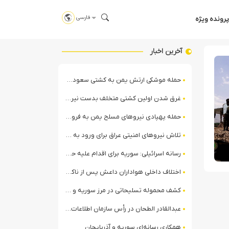
فارسی
پرونده ویژه
آخرین اخبار
حمله موشکی ارتش یمن به کشتی سعودی در شمال دریای سرخ
غرق شدن اولین کشتی متخلف بدست نیروی دریایی ارتش یمن
حمله پهپادی نیروهای مسلح یمن به فرودگاه نجران
تلاش نیروهای امنیتی عراق برای ورود به مقر مقاومت در حومه بغداد
رسانه اسرائیلی: سوریه برای اقدام علیه حزب‌الله در لبنان آماده می‌شود!
اختلاف داخلی هواداران داعش پس از ناکامی عملیات انغماسی داعش در رقه
کشف محموله تسلیحاتی در مرز سوریه و عراق توسط نیروهای الجولانی
عبدالقادر الطحان در رأس سازمان اطلاعات سوریه؛ گمانه‌زنی‌ها درباره اختلافات در ساختار امنیتی
همکاری رسانه‌ای سوریه و آذربایجان