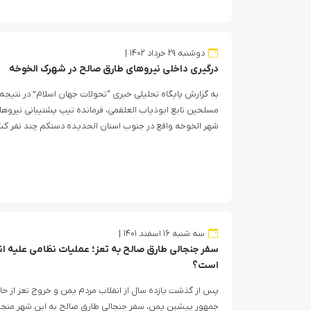
دوشنبه ۲۹ خرداد ۱۴۰۲
درگیری داخلی نیروهای طارق صالح در شهرک الخوخه
به گزارش پایگاه تحلیلی خبری “تحولات جهان اسلام” در نتیجه
مسلحین تابع ابوذیاب العلقمی، فرمانده تیپ پشتیبانی نیروه
شهر الخوخه واقع در جنوب استان الحدیده دستکم چند نفر ک
سه شنبه ۱۶ اسفند ۱۴۰۱
سفر جنجالی طارق صالح به تعز؛ عملیات نظامی علیه انصا
است؟
پس از گذشت یازده سال از انقلاب مردم یمن و خروج تعز از ح
جمهور پیشین یمن، سفر جنجالی طارق صالح به این شهر منجر 