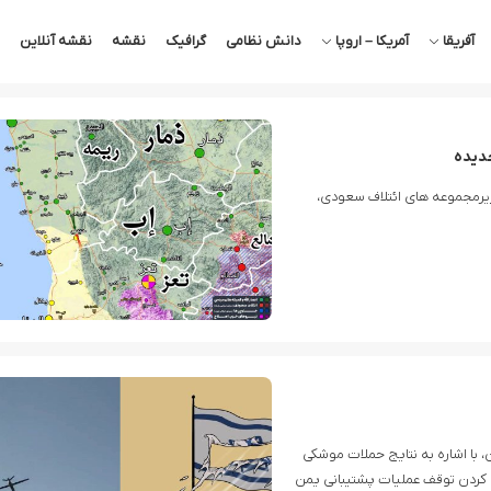
آفریقا
آمریکا – اروپا
دانش نظامی
گرافیک
نقشه
نقشه آنلاین
حدیده
 زیرمجموعه های ائتلاف سعودی،
 با اشاره به نتایج حملات موشکی
 کردن توقف عملیات پشتیبانی یمن