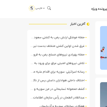
فارسی
پرونده ویژه
آخرین اخبار
حمله موشکی ارتش یمن به کشتی سعودی در شمال دریای سرخ
غرق شدن اولین کشتی متخلف بدست نیروی دریایی ارتش یمن
حمله پهپادی نیروهای مسلح یمن به فرودگاه نجران
تلاش نیروهای امنیتی عراق برای ورود به مقر مقاومت در حومه بغداد
رسانه اسرائیلی: سوریه برای اقدام علیه حزب‌الله در لبنان آماده می‌شود!
اختلاف داخلی هواداران داعش پس از ناکامی عملیات انغماسی داعش در رقه
کشف محموله تسلیحاتی در مرز سوریه و عراق توسط نیروهای الجولانی
عبدالقادر الطحان در رأس سازمان اطلاعات سوریه؛ گمانه‌زنی‌ها درباره اختلافات در ساختار امنیتی
همکاری رسانه‌ای سوریه و آذربایجان