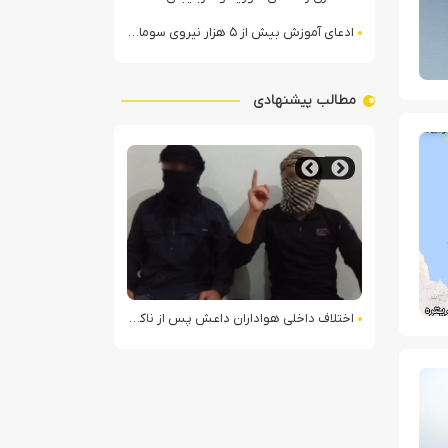
ادعای آموزش بیش از ۵ هزار نیروی سومالیایی با نظارت عربستان
مطالب پیشنهادی
tion for Australian Gamblers
گاه نجران
اختلاف داخلی هواداران داعش پس از ناکامی عملیات انغماسی داعش در رقه