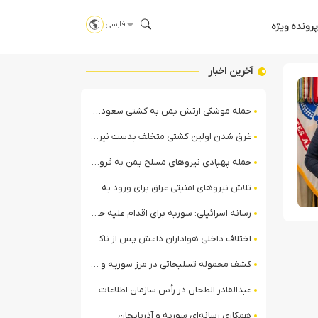
فارسی
پرونده ویژه
آخرین اخبار
حمله موشکی ارتش یمن به کشتی سعودی در شمال دریای سرخ
غرق شدن اولین کشتی متخلف بدست نیروی دریایی ارتش یمن
حمله پهپادی نیروهای مسلح یمن به فرودگاه نجران
تلاش نیروهای امنیتی عراق برای ورود به مقر مقاومت در حومه بغداد
رسانه اسرائیلی: سوریه برای اقدام علیه حزب‌الله در لبنان آماده می‌شود!
اختلاف داخلی هواداران داعش پس از ناکامی عملیات انغماسی داعش در رقه
کشف محموله تسلیحاتی در مرز سوریه و عراق توسط نیروهای الجولانی
عبدالقادر الطحان در رأس سازمان اطلاعات سوریه؛ گمانه‌زنی‌ها درباره اختلافات در ساختار امنیتی
همکاری رسانه‌ای سوریه و آذربایجان