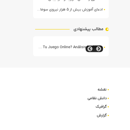
ادعای آموزش بیش از ۵ هزار نیروی سومالیایی با نظارت عربستان
مطالب پیشنهادی
m Deutschen Online-Glücksspiel
LibraBet España: ¿El Destino Dorado para Tu Juego Online? Análisis Profundo
LibraBet im Test
نقشه
دانش نظامی
گرافیک
گزارش