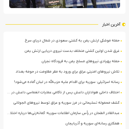
آخرین اخبار
حمله موشکی ارتش یمن به کشتی سعودی در شمال دریای سرخ
غرق شدن اولین کشتی متخلف بدست نیروی دریایی ارتش یمن
حمله پهپادی نیروهای مسلح یمن به فرودگاه نجران
تلاش نیروهای امنیتی عراق برای ورود به مقر مقاومت در حومه بغداد
رسانه اسرائیلی: سوریه برای اقدام علیه حزب‌الله در لبنان آماده می‌شود!
اختلاف داخلی هواداران داعش پس از ناکامی عملیات انغماسی داعش در رقه
کشف محموله تسلیحاتی در مرز سوریه و عراق توسط نیروهای الجولانی
عبدالقادر الطحان در رأس سازمان اطلاعات سوریه؛ گمانه‌زنی‌ها درباره اختلافات در ساختار امنیتی
همکاری رسانه‌ای سوریه و آذربایجان