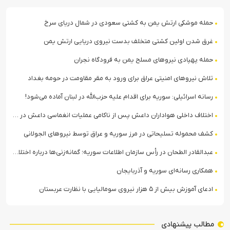
حمله موشکی ارتش یمن به کشتی سعودی در شمال دریای سرخ
غرق شدن اولین کشتی متخلف بدست نیروی دریایی ارتش یمن
حمله پهپادی نیروهای مسلح یمن به فرودگاه نجران
تلاش نیروهای امنیتی عراق برای ورود به مقر مقاومت در حومه بغداد
رسانه اسرائیلی: سوریه برای اقدام علیه حزب‌الله در لبنان آماده می‌شود!
اختلاف داخلی هواداران داعش پس از ناکامی عملیات انغماسی داعش در رقه
کشف محموله تسلیحاتی در مرز سوریه و عراق توسط نیروهای الجولانی
عبدالقادر الطحان در رأس سازمان اطلاعات سوریه؛ گمانه‌زنی‌ها درباره اختلافات در ساختار امنیتی
همکاری رسانه‌ای سوریه و آذربایجان
ادعای آموزش بیش از ۵ هزار نیروی سومالیایی با نظارت عربستان
مطالب پیشنهادی