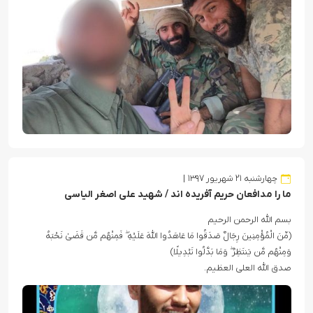
چهارشنبه ۲۱ شهریور ۱۳۹۷
ما را مدافعان حریم آفریده اند / شهید علی اصغر الیاسی
بسم الله الرحمن الرحیم
(مِّنَ الْمُؤْمِنِینَ رِجَالٌ صَدَقُوا مَا عَاهَدُوا اللَّهَ عَلَیْهِ ۖ فَمِنْهُم مَّن قَضَىٰ نَحْبَهُ
وَمِنْهُم مَّن یَنتَظِرُ ۖ وَمَا بَدَّلُوا تَبْدِیلًا)
صدق الله العلی العظیم.