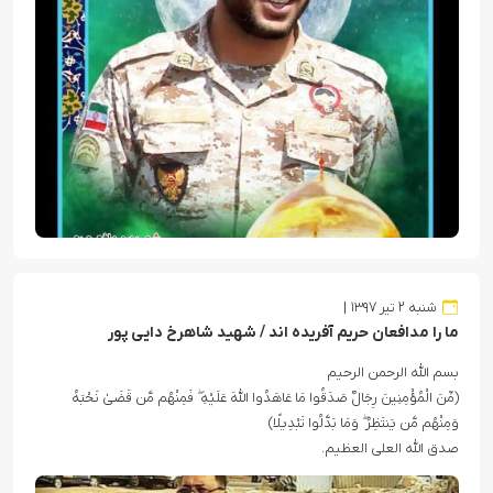
شنبه ۲ تیر ۱۳۹۷
ما را مدافعان حریم آفریده اند / شهید شاهرخ دایی پور
بسم الله الرحمن الرحیم
(مِّنَ الْمُؤْمِنِینَ رِجَالٌ صَدَقُوا مَا عَاهَدُوا اللَّهَ عَلَیْهِ ۖ فَمِنْهُم مَّن قَضَىٰ نَحْبَهُ
وَمِنْهُم مَّن یَنتَظِرُ ۖ وَمَا بَدَّلُوا تَبْدِیلًا)
صدق الله العلی العظیم.