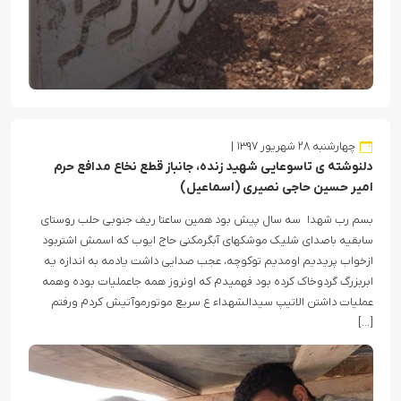
چهارشنبه ۲۸ شهریور ۱۳۹۷
دلنوشته ی تاسوعایی شهید زنده، جانباز قطع نخاع مدافع حرم
امیر حسین حاجی نصیری (اسماعیل)
بسم رب شهدا سه سال پیش بود همین ساعتا ریف جنوبی حلب روستای
سابقیه باصدای شلیک موشکهای آبگرمکنی حاج ایوب که اسمش اشتربود
ازخواب پریدیم اومدیم توکوچه، عجب صدایی داشت یادمه به اندازه یه
ابربزرگ گردوخاک کرده بود فهمیدم که اونروز همه جاعملیات بوده وهمه
عملیات داشتن الاتیپ سیدالشهداء ع سریع موتورموآتیش کردم ورفتم
[…]