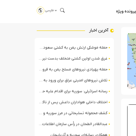
فارسی
پرونده ویژه
آخرین اخبار
حمله موشکی ارتش یمن به کشتی سعودی در شمال دریای سرخ
غرق شدن اولین کشتی متخلف بدست نیروی دریایی ارتش یمن
حمله پهپادی نیروهای مسلح یمن به فرودگاه نجران
تلاش نیروهای امنیتی عراق برای ورود به مقر مقاومت در حومه بغداد
رسانه اسرائیلی: سوریه برای اقدام علیه حزب‌الله در لبنان آماده می‌شود!
اختلاف داخلی هواداران داعش پس از ناکامی عملیات انغماسی داعش در رقه
کشف محموله تسلیحاتی در مرز سوریه و عراق توسط نیروهای الجولانی
عبدالقادر الطحان در رأس سازمان اطلاعات سوریه؛ گمانه‌زنی‌ها درباره اختلافات در ساختار امنیتی
همکاری رسانه‌ای سوریه و آذربایجان