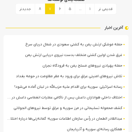
قدیمی تر
1
…
5
6
7
8
جدیدتر
آخرین اخبار
حمله موشکی ارتش یمن به کشتی سعودی در شمال دریای سرخ
غرق شدن اولین کشتی متخلف بدست نیروی دریایی ارتش یمن
حمله پهپادی نیروهای مسلح یمن به فرودگاه نجران
تلاش نیروهای امنیتی عراق برای ورود به مقر مقاومت در حومه بغداد
رسانه اسرائیلی: سوریه برای اقدام علیه حزب‌الله در لبنان آماده می‌شود!
اختلاف داخلی هواداران داعش پس از ناکامی عملیات انغماسی داعش در رقه
کشف محموله تسلیحاتی در مرز سوریه و عراق توسط نیروهای الجولانی
عبدالقادر الطحان در رأس سازمان اطلاعات سوریه؛ گمانه‌زنی‌ها درباره اختلافات در ساختار امنیتی
همکاری رسانه‌ای سوریه و آذربایجان