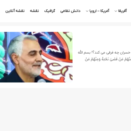
آفریقا
آمریکا – اروپا
دانش نظامی
گرافیک
نقشه
نقشه آنلاین
سران چه فرقی می کند؟! بسم الله
ْهُمْ مَنْ قَضَىٰ نَحْبَهُ وَمِنْهُمْ مَنْ