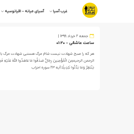
غرب آسیا
آسیای میانه – اقیانوسیه
جمعه ۲ خرداد ۱۳۹۹
ساعت عاشقی – ۰۱:۲۰
هر که را صبح شهادت نیست شام مرگ هستبی شهادت مرگ با خ
الرحمن الرحیممِنَ الْمُؤْمِنِینَ رِجَالٌ صَدَقُوا مَا عَاهَدُوا اللَّهَ عَلَیْهِ فَمِن
یَنْتَظِرُ وَمَا بَدَّلُوا تَبْدِیلًا.آیه ۲۳ سوره احزاب