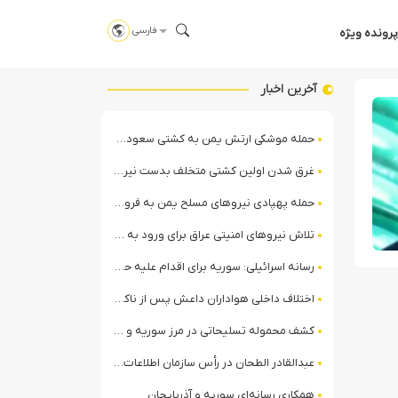
فارسی
پرونده ویژه
آخرین اخبار
حمله موشکی ارتش یمن به کشتی سعودی در شمال دریای سرخ
غرق شدن اولین کشتی متخلف بدست نیروی دریایی ارتش یمن
حمله پهپادی نیروهای مسلح یمن به فرودگاه نجران
تلاش نیروهای امنیتی عراق برای ورود به مقر مقاومت در حومه بغداد
رسانه اسرائیلی: سوریه برای اقدام علیه حزب‌الله در لبنان آماده می‌شود!
اختلاف داخلی هواداران داعش پس از ناکامی عملیات انغماسی داعش در رقه
کشف محموله تسلیحاتی در مرز سوریه و عراق توسط نیروهای الجولانی
عبدالقادر الطحان در رأس سازمان اطلاعات سوریه؛ گمانه‌زنی‌ها درباره اختلافات در ساختار امنیتی
همکاری رسانه‌ای سوریه و آذربایجان