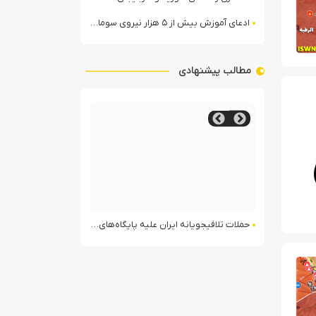
ادعای آموزش بیش از ۵ هزار نیروی سومالیایی با نظارت عربستان
مطالب پیشنهادی
 آمریکا در منطقه
حملات تلافی‎جویانه ایران علیه پایگاه‌های آمریکا در منطقه
همکاری رسانه‌ای س