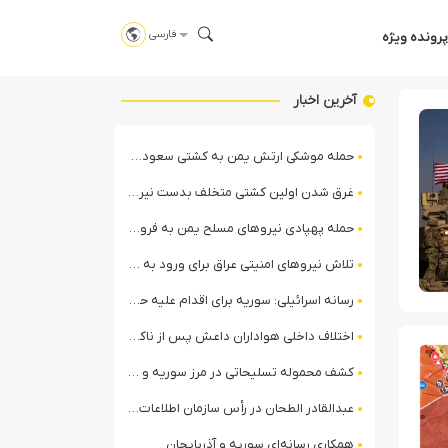
فارسی
پرونده ویژه
آخرین اخبار
حمله موشکی ارتش یمن به کشتی سعودی در شمال دریای سرخ
غرق شدن اولین کشتی متخلف بدست نیروی دریایی ارتش یمن
حمله پهپادی نیروهای مسلح یمن به فرودگاه نجران
تلاش نیروهای امنیتی عراق برای ورود به مقر مقاومت در حومه بغداد
رسانه اسرائیلی: سوریه برای اقدام علیه حزب‌الله در لبنان آماده می‌شود!
اختلاف داخلی هواداران داعش پس از ناکامی عملیات انغماسی داعش در رقه
کشف محموله تسلیحاتی در مرز سوریه و عراق توسط نیروهای الجولانی
عبدالقادر الطحان در رأس سازمان اطلاعات سوریه؛ گمانه‌زنی‌ها درباره اختلافات در ساختار امنیتی
همکاری رسانه‌ای سوریه و آذربایجان