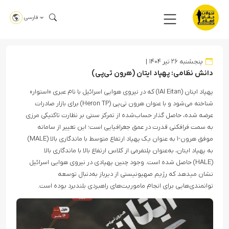
فارسی
پنجشنبه ۲۶ تیر ۱۴۰۴
دانش نظامی: پهپاد ایتان (هرون تی‌پی)
پهپاد ایتان (IAI Eitan) که در نیروی هوایی اسرائیل با نام عبری «استوار»
شناخته می‌شود و با عنوان هرون تی‌پی (Heron TP) برای بازار صادرات
عرضه شده، حاصل گذار حساب‌شده از تمرکز سنتی بر نظارت تاکتیکی مرزی
به سمت فرافکنی قدرت در عمق جغرافیایی است؛ این تغییر از سامانه
موفق هرون-۱ به عنوان یک پهپاد ارتفاع متوسط با ماندگاری بالا (MALE)
به پهپاد ایتان، به‌عنوان پلتفرمی از کلاس ارتفاع بالا با ماندگاری بالا
(HALE) حاصل شده است. وجود چنین پهپادی در نیروی هوایی اسرائیل
نشان میدهد که رژیم صهیونیستی از دیرباز به‌دنبال توسعه
توانمندی‌هایی برای انجام ماموریت‌های راهبردی بلندبرد بوده است.