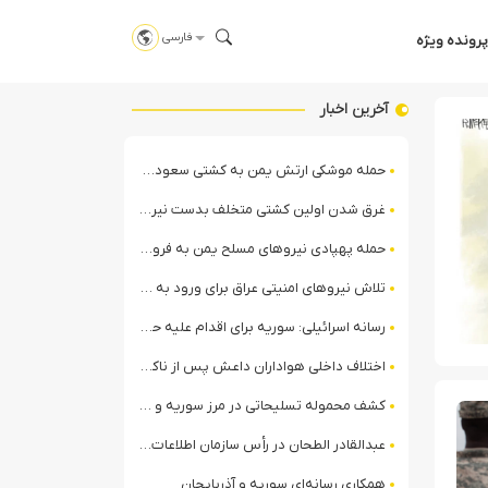
فارسی
پرونده ویژه
آخرین اخبار
حمله موشکی ارتش یمن به کشتی سعودی در شمال دریای سرخ
غرق شدن اولین کشتی متخلف بدست نیروی دریایی ارتش یمن
حمله پهپادی نیروهای مسلح یمن به فرودگاه نجران
تلاش نیروهای امنیتی عراق برای ورود به مقر مقاومت در حومه بغداد
رسانه اسرائیلی: سوریه برای اقدام علیه حزب‌الله در لبنان آماده می‌شود!
اختلاف داخلی هواداران داعش پس از ناکامی عملیات انغماسی داعش در رقه
کشف محموله تسلیحاتی در مرز سوریه و عراق توسط نیروهای الجولانی
عبدالقادر الطحان در رأس سازمان اطلاعات سوریه؛ گمانه‌زنی‌ها درباره اختلافات در ساختار امنیتی
همکاری رسانه‌ای سوریه و آذربایجان