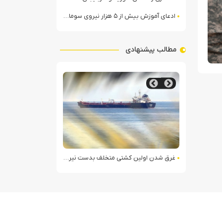
ادعای آموزش بیش از ۵ هزار نیروی سومالیایی با نظارت عربستان
مطالب پیشنهادی
در لرستان
غرق شدن اولین کشتی متخلف بدست نیروی دریایی ارتش یمن
همکاری رسانه‌ای س