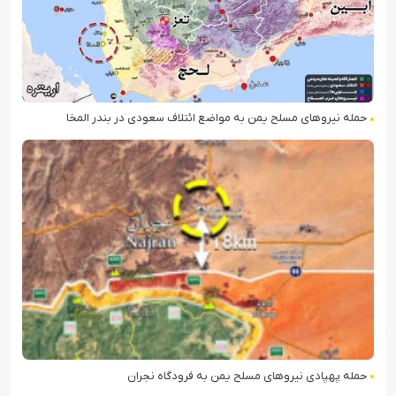
حمله نیروهای مسلح یمن به مواضع ائتلاف سعودی در بندر المخا
حمله پهپادی نیروهای مسلح یمن به فرودگاه نجران