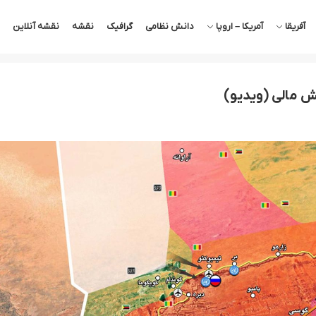
آفریقا
آمریکا – اروپا
دانش نظامی
گرافیک
نقشه
نقشه آنلاین
تش مالی (ویدیو)