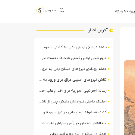
فارسی
پرونده ویژه
آخرین اخبار
حمله موشکی ارتش یمن به کشتی سعودی در شمال دریای سرخ
غرق شدن اولین کشتی متخلف بدست نیروی دریایی ارتش یمن
حمله پهپادی نیروهای مسلح یمن به فرودگاه نجران
تلاش نیروهای امنیتی عراق برای ورود به مقر مقاومت در حومه بغداد
رسانه اسرائیلی: سوریه برای اقدام علیه حزب‌الله در لبنان آماده می‌شود!
اختلاف داخلی هواداران داعش پس از ناکامی عملیات انغماسی داعش در رقه
کشف محموله تسلیحاتی در مرز سوریه و عراق توسط نیروهای الجولانی
عبدالقادر الطحان در رأس سازمان اطلاعات سوریه؛ گمانه‌زنی‌ها درباره اختلافات در ساختار امنیتی
همکاری رسانه‌ای سوریه و آذربایجان