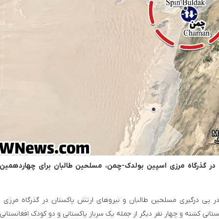
Online Gaming Platforms: A Deep Dive into Contemporary Casino Entertainment
تصاویر ماهواره‌ای از آثار حملات ایران به کویت
ن در گذرگاه مرزی اسپین بولدک-چمن، مسلحین طالبان برای چهاردهمین ب
در پی درگیری مسلحین طالبان و نیروهای ارتش پاکستان در گذرگاه مرزی 
تانی کشته و چهار نفر دیگر از جمله یک سرباز پاکستانی و دو کودک افغانستانی