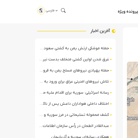
فارسی
پرونده ویژه
آخرین اخبار
حمله موشکی ارتش یمن به کشتی سعودی در شمال دریای سرخ
غرق شدن اولین کشتی متخلف بدست نیروی دریایی ارتش یمن
حمله پهپادی نیروهای مسلح یمن به فرودگاه نجران
تلاش نیروهای امنیتی عراق برای ورود به مقر مقاومت در حومه بغداد
رسانه اسرائیلی: سوریه برای اقدام علیه حزب‌الله در لبنان آماده می‌شود!
اختلاف داخلی هواداران داعش پس از ناکامی عملیات انغماسی داعش در رقه
کشف محموله تسلیحاتی در مرز سوریه و عراق توسط نیروهای الجولانی
عبدالقادر الطحان در رأس سازمان اطلاعات سوریه؛ گمانه‌زنی‌ها درباره اختلافات در ساختار امنیتی
همکاری رسانه‌ای سوریه و آذربایجان