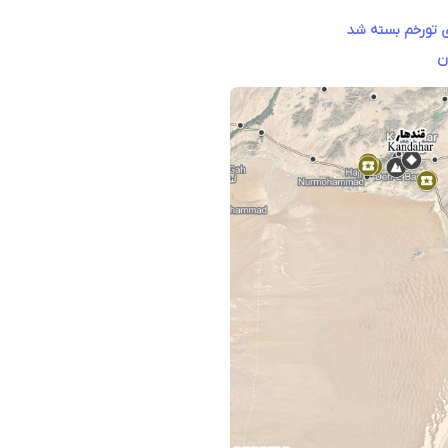
ی تورخم بسته شد
ن