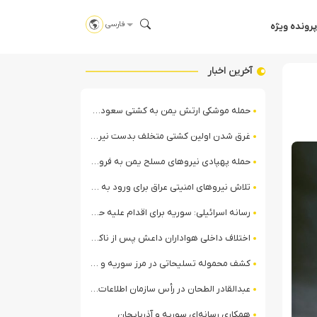
فارسی
پرونده ویژه
آخرین اخبار
حمله موشکی ارتش یمن به کشتی سعودی در شمال دریای سرخ
غرق شدن اولین کشتی متخلف بدست نیروی دریایی ارتش یمن
حمله پهپادی نیروهای مسلح یمن به فرودگاه نجران
تلاش نیروهای امنیتی عراق برای ورود به مقر مقاومت در حومه بغداد
رسانه اسرائیلی: سوریه برای اقدام علیه حزب‌الله در لبنان آماده می‌شود!
اختلاف داخلی هواداران داعش پس از ناکامی عملیات انغماسی داعش در رقه
کشف محموله تسلیحاتی در مرز سوریه و عراق توسط نیروهای الجولانی
عبدالقادر الطحان در رأس سازمان اطلاعات سوریه؛ گمانه‌زنی‌ها درباره اختلافات در ساختار امنیتی
همکاری رسانه‌ای سوریه و آذربایجان