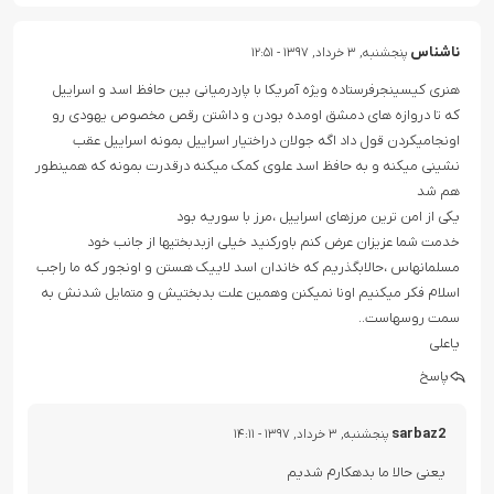
ناشناس
پنجشنبه, ۳ خرداد, ۱۳۹۷ - ۱۲:۵۱
هنری کیسینجرفرستاده ویژه آمریکا با پاردرمیانی بین حافظ اسد و اسراییل
که تا دروازه های دمشق اومده بودن و داشتن رقص مخصوص یهودی رو
اونجامیکردن قول داد اگه جولان دراختیار اسراییل بمونه اسراییل عقب
نشینی میکنه و به حافظ اسد علوی کمک میکنه درقدرت بمونه که همینطور
هم شد
یکی از امن ترین مرزهای اسراییل ،مرز با سوریه بود
خدمت شما عزیزان عرض کنم باورکنید خیلی ازبدبختیها از جانب خود
مسلمانهاس ،حالابگذریم که خاندان اسد لاییک هستن و اونجور که ما راجب
اسلام فکر میکنیم اونا نمیکنن وهمین علت بدبختیش و متمایل شدنش به
سمت روسهاست..
یاعلی
پاسخ
sarbaz2
پنجشنبه, ۳ خرداد, ۱۳۹۷ - ۱۴:۱۱
یعنی حالا ما بدهکارم شدیم