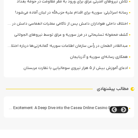
تلاش نیروهای امنیتی عراق برای ورود به مقر مقاومت در حومه بغداد
رسانه اسرائیلی: سوریه برای اقدام علیه حزب‌الله در لبنان آماده می‌شود!
اختلاف داخلی هواداران داعش پس از ناکامی عملیات انغماسی داعش در رقه
کشف محموله تسلیحاتی در مرز سوریه و عراق توسط نیروهای الجولانی
عبدالقادر الطحان در رأس سازمان اطلاعات سوریه؛ گمانه‌زنی‌ها درباره اختلافات در ساختار امنیتی
همکاری رسانه‌ای سوریه و آذربایجان
ادعای آموزش بیش از ۵ هزار نیروی سومالیایی با نظارت عربستان
مطالب پیشنهادی
Unlocking the Excitement: A Deep Dive into the Casea Online Casino Experience