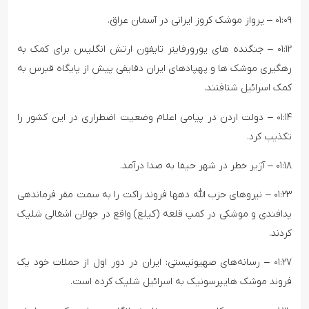
۰۱:۰۹ – پرواز موشک کروز ایرانی در آسمان عراق.
۰۱:۱۲ – جنگنده های یورورفایتر تایفون ارتش انگلیس برای کمک به
رهگیری موشک ها و پهپادهای ایران دقایقی پیش از پایگاه قبرس به
کمک اسرائیل شتافتند.
۰۱:۱۴ – دولت اردن در پیامی اعلام وضعیت اضطراری در این کشور را
تکذیب کرد.
۰۱:۱۸ – آژیر خطر در شهر حیفا به صدا درآمد.
۰۱:۲۳ – نیروهای حزب الله دهها فروند راکت را به سمت مقر فرماندهی
پدافندی و موشکی در کمپ قلعه (کیلع) واقع در جولان اشغالی شلیک
کردند.
۰۱:۲۷ – رسانه‌های صهیونیستی: ایران در دور اول از حملات خود یک
فروند موشک هایپرسونیک به اسرائیل شلیک کرده است.