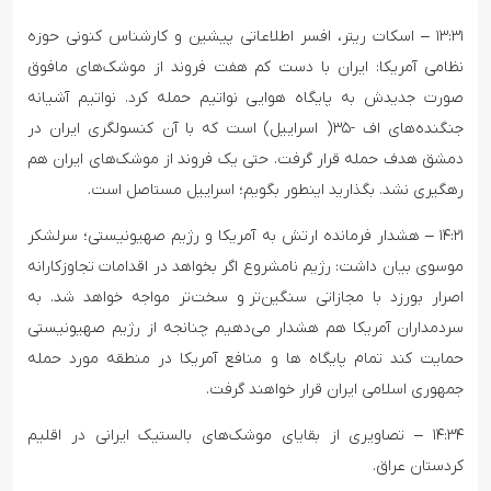
۱۳:۳۱ – اسکات ریتر، افسر اطلاعاتی پیشین و کارشناس کنونی حوزه
نظامی آمریکا: ایران با دست کم هفت فروند از موشک‌های مافوق
صورت جدیدش به پایگاه هوایی نواتیم حمله کرد. نواتیم آشیانه
جنگنده‌های اف -۳۵( اسراییل) است که با آن کنسولگری ایران در
دمشق هدف حمله قرار گرفت. حتی یک فروند از موشک‌های ایران هم
رهگیری نشد. بگذارید اینطور بگویم؛ اسراییل مستاصل است.
۱۴:۲۱ – هشدار فرمانده ارتش به آمریکا و رژیم صهیونیستی؛ سرلشکر
موسوی بیان داشت: رژیم نامشروع اگر بخواهد در اقدامات تجاوزکارانه
اصرار بورزد با مجازاتی سنگین‌تر و سخت‌تر مواجه خواهد شد. به
سردمداران آمریکا هم هشدار می‌دهیم چنانجه از رژیم صهیونیستی
حمایت کند تمام پایگاه ها و منافع آمریکا در منطقه مورد حمله
جمهوری اسلامی ایران قرار خواهند گرفت.
۱۴:۳۴ – تصاویری از بقایای موشک‌های بالستیک ایرانی در اقلیم
کردستان عراق.