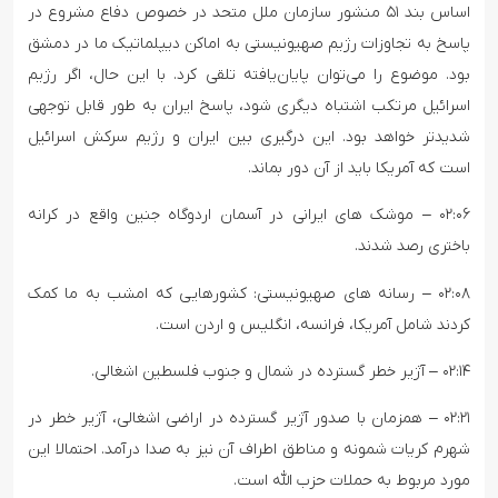
اساس بند ۵۱ منشور سازمان ملل متحد در خصوص دفاع مشروع در
پاسخ به تجاوزات رژیم صهیونیستی به اماکن دیپلماتیک ما در دمشق
بود. موضوع را می‌توان پایان‌یافته تلقی کرد. با این حال، اگر رژیم
اسرائیل مرتکب اشتباه دیگری شود، پاسخ ایران به طور قابل توجهی
شدیدتر خواهد بود. این درگیری بین ایران و رژیم سرکش اسرائیل
است که آمریکا باید از آن دور بماند.
۰۲:۰۶ – موشک های ایرانی در آسمان اردوگاه جنین واقع در کرانه
باختری رصد شدند.
۰۲:۰۸ – رسانه های صهیونیستی: کشورهایی که امشب به ما کمک
کردند شامل آمریکا، فرانسه، انگلیس و اردن است.
۰۲:۱۴ – آژیر خطر گسترده در شمال و جنوب فلسطین اشغالی.
۰۲:۲۱ – همزمان با صدور آژیر گسترده در اراضی اشغالی، آژیر خطر در
شهرم کریات شمونه و مناطق اطراف آن نیز به صدا درآمد. احتمالا این
مورد مربوط به حملات حزب الله است.