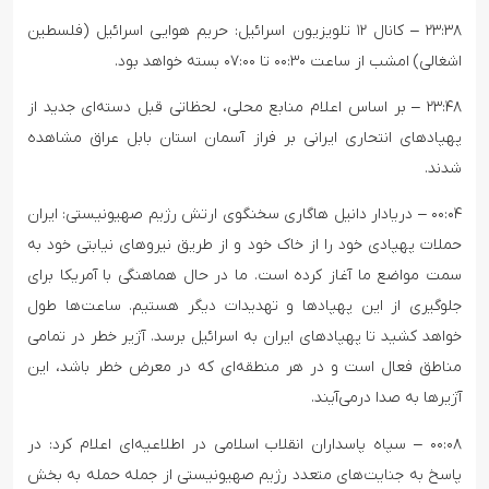
۲۳:۳۸ – کانال ۱۲ تلویزیون اسرائیل: حریم هوایی اسرائیل (فلسطین
اشغالی) امشب از ساعت ۰۰:۳۰ تا ۰۷:۰۰ بسته خواهد بود.
۲۳:۴۸ – بر اساس اعلام منابع محلی، لحظاتی قبل دسته‌ای جدید از
پهپادهای انتحاری ایرانی بر فراز آسمان استان بابل عراق مشاهده
شدند.
۰۰:۰۴ – دریادار دانیل هاگاری سخنگوی ارتش رژیم صهیونیستی: ایران
حملات پهپادی خود را از خاک خود و از طریق نیروهای نیابتی خود به
سمت مواضع ما آغاز کرده است. ما در حال هماهنگی با آمریکا برای
جلوگیری از این پهپادها و تهدیدات دیگر هستیم. ساعت‌ها طول
خواهد کشید تا پهپادهای ایران به اسرائیل برسد. آژیر خطر در تمامی
مناطق فعال است و در هر منطقه‌ای که در معرض خطر باشد، این
آژیرها به صدا درمی‌آیند.
۰۰:۰۸ – سپاه پاسداران انقلاب اسلامی در اطلاعیه‌ای اعلام کرد: در
پاسخ به جنایت‌های متعدد رژیم صهیونیستی از جمله حمله به بخش