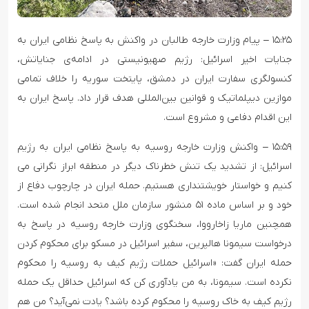
۱۵:۲۵ – پیام وزارت خارجه طالبان در واکنش به پاسخ نظامی ایران به
جنایات اخیر اسرائیل: رژیم صهیونیستی در ادامه‌ی جنایاتش،
کنسولگری سفارت ایران در دمشق، پایتخت سوریه را خلاف تمامی
موازین دیپلماتیک و قوانین بین‌المللی هدف قرار داد. پاسخ ایران به
این اقدام دفاعی و مشروع است.
۱۵:۵۹ – واکنش وزارت خارجه روسیه به پاسخ نظامی ایران به رژیم
اسرائیل: از تشدید یک تنش خطرناک دیگر در منطقه ابراز نگرانی می
کنیم و خواستار خویشتنداری هستیم. حمله ایران در چارچوب دفاع از
خود و بر اساس ماده ۵۱ منشور سازمان ملل متحد انجام شده است.
همچنین ماریا زاخارووا، سخنگوی وزارت خارجه روسیه در پاسخ به
درخواست سیمونا هالپرین، سفیر اسرائیل در مسکو برای محکوم کردن
حمله ایران گفت: «اسرائیل حملات رژیم کیف به روسیه را محکوم
نکرده است. سیمونا، به من یادآوری کن که اسرائیل حداقل یک حمله
رژیم کیف به خاک روسیه را محکوم کرده باشد؟ یادت نمی‌آید؟ من هم