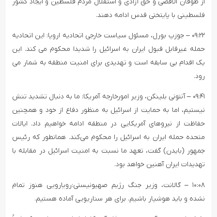
از طوفان الاقصی و حق آزادی و استقلال مردم فلسطین و ایجاد کشور
فلسطینی با پایتختی قدس ادامه دهند.
۰۹:۲۲ – جوزپ بورل، مسئول سیاست خارجی اتحادیه اروپا: این اتحادیه
حمله غیرقابل قبول ایران به اسرائیل را شدیدا محکوم می کند. این
یک اقدام بی سابقه است و تهدیدی برای امنیت منطقه به شمار می
رود.
۰۹:۴۱ – آنتونی بلینکن، وزیر امورخارجه آمریکا: ما به دنبال تشدید تنش
نیستیم، اما به حمایت از اسرائیل به منظور دفاع از خود و همچنین
حفاظت از نیروهای آمریکایی در منطقه ادامه خواهیم داد. ایالات
متحده حمله ایران به اسرائیل را محکوم می‌کند. همانطور که رئیس
جمهور (بایدن) گفت، تعهد ما نسبت به امنیت اسرائیل در مقابله با
تهدیدات ایران آهنین خواهد بود.
۱۰:۰۸ – گالانت، وزیر جنگ رژیم صهیونیستی:‌رویارویی هنوز تمام
نشده و باید هوشیار باشیم. برای هر سناریویی آماده هستیم.