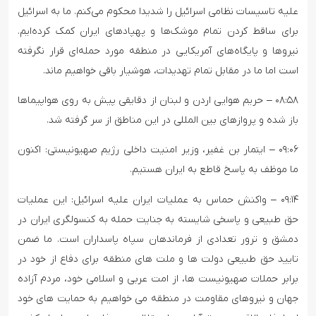
علیه تاسیسات نظامی اسرائیل را شدیدا محکوم می‌کنم. ما به اسرائیل
برای ساقط کردن تمام موشک‌ها و پهپادهای ایران کمک کرده‌ایم.
نیروها و پایگاه‌های آمریکایی در منطقه مورد حمله‌ای قرار نگرفته
است اما ما در مقابل تمام تهدیدات، هوشیار باقی خواهیم ماند.
۰۸:۵۸ – حریم هوایی اردن و لبنان از دقایقی پیش به روی هواپیماها
باز شده و پروازهای بین المللی در این مناطق از سر گرفته شد.
۰۹:۰۶ – ایتمار بن غفیر، وزیر امنیت داخلی رژیم صهیونیستی: اکنون
ما موظف به پاسخ قاطع به ایران هستیم.
۰۹:۱۴ – واکنش حماس به عملیات ایران علیه اسرائیل: این عملیات
حق طبیعی و پاسخی شایسته به جنایت حمله به کنسولگری ایران در
دمشق و ترور تعدادی از فرماندهان سپاه پاسداران است. ما ضمن
تایید حق طبیعی دولت ها و ملت های منطقه برای دفاع از خود در
برابر حملات صهیونیست ها، از امت عربی و اسلامی خود، مردم آزاده
جهان و نیروهای مقاومت در منطقه می خواهیم به حمایت های خود