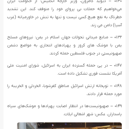
۰۱:۳۰ – دیوید کامرون، وزیر خارجه انگلیس: از حکومت ایران
می‌خواهیم که حملات بی پروای خود را متوقف کند. این تشدید
خطرناک به نفع هیچ کسی نیست و تنها به تنش در خاورمیانه (غرب
آسیا) دامن می زند.
۰۱:۳۲ – منابع میدانی تحولات جهان اسلام در یمن: نیروهای مسلح
یمن با موشک های کروز و پهپادهای انتحاری به مواضع دشمن
صهیونیستی در جنوب فلسطین حمله کردند.
۰۱:۴۷ – در پی حمله گسترده ایران به اسرائیل، شورای امنیت ملی
آمریکا نشست فوری تشکیل داده است.
۰۱:۴۸ – توپخانه ارتش اسرائیل مناطق کفرشوبا، الخردلی و الخریبه را
مورد حمله قرار دادند.
۰۱:۴۹ – صهیونیست‌ها در انتظار اصابت پهپادها و موشک‌های سپاه
پاسداران. عکس: شهر اشغالی ایلات.