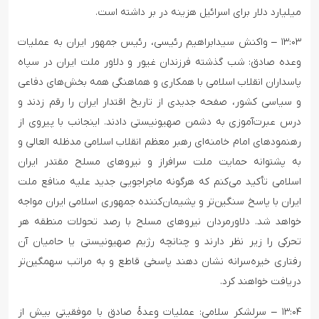
میلیارد دلار برای اسرائیل هزینه در بر داشته است.
۱۳:۰۳ – واکنش سیدابراهیم رئیسی، رئیس جمهور ایران به عملیات
وعده صادق: شب گذشته فرزندان غیور و دلاور ملت ایران در سپاه
پاسداران انقلاب اسلامی با همکاری و هماهنگی همه بخش‌های دفاعی
و سیاسی کشور، صفحه جدیدی از تاریخ اقتدار ایران را رقم زدند و
درس عبرت‌آموزی به دشمن صهیونیستی دادند. اینجانب با پیروی از
رهنمودهای امام خامنه‌ای رهبر معظم انقلاب اسلامی مدظله العالی و
به پشتوانه حمایت ملت سرافراز و نیروهای مسلح مقتدر ایران
اسلامی تأکید می‌کنم که هرگونه ماجراجویی جدید علیه منافع ملت
ایران با پاسخ سنگین‌تر و پشیمان‌کننده جمهوری اسلامی ایران مواجه
خواهد شد. دلاورمردان نیروهای مسلح با رصد تحولات منطقه هر
تحرکی را زیر نظر دارند و چنانچه رژیم صهیونیستی یا حامیان آن
رفتاری خیره‌سرانه نشان دهند پاسخی قاطع و به مراتب سهمگین‌تر
دریافت خواهند کرد.
۱۳:۰۴ – سرلشکر سلامی: عملیات وعدهٔ صادق با موفقیتی بیش از