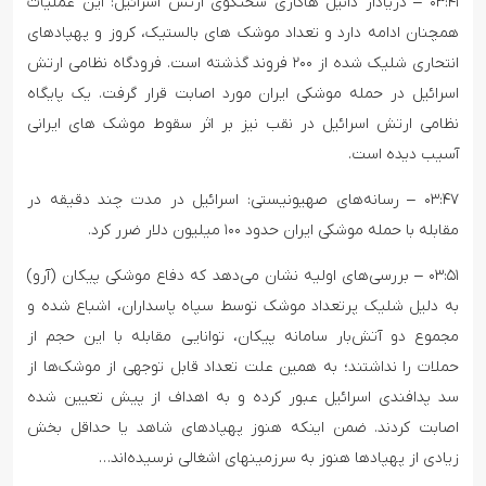
۰۳:۴۱ – دریادار دانیل هاگاری سخنگوی ارتش اسرائیل: این عملیات
همچنان ادامه دارد و تعداد موشک های بالستیک، کروز و پهپادهای
انتحاری شلیک شده از ۲۰۰ فروند گذشته است. فرودگاه نظامی ارتش
اسرائیل در حمله موشکی ایران مورد اصابت قرار گرفت. یک پایگاه
نظامی ارتش اسرائیل در نقب نیز بر اثر سقوط موشک های ایرانی
آسیب دیده است.
۰۳:۴۷ – رسانه‌های صهیونیستی: اسرائیل در مدت چند دقیقه در
مقابله با حمله موشکی ایران حدود ۱۰۰ میلیون دلار ضرر کرد.
۰۳:۵۱ – بررسی‌های اولیه نشان می‌دهد که دفاع موشکی پیکان (آرو)
به دلیل شلیک پرتعداد موشک توسط سپاه پاسداران، اشباع شده و
مجموع دو آتش‌بار سامانه پیکان، توانایی مقابله با این حجم از
حملات را نداشتند؛ به همین علت تعداد قابل توجهی از موشک‌ها از
سد پدافندی اسرائیل عبور کرده‌ و به اهداف از پیش تعیین شده
اصابت کردند. ضمن اینکه هنوز پهپادهای شاهد یا حداقل بخش
زیادی از پهپادها هنوز به سرزمینهای اشغالی نرسیده‌اند…