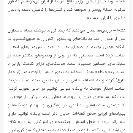
۱۰:۱۰ – لوید جیمز آستین، وزیر دفاع آمریکا: از ایران می‌خواهیم که فوراً
هرگونه حملهٔ بیشتر را متوقف کند و تنش‌ها را کاهش دهد؛ به‌دنبال
درگیری با ایران نیستیم.
۱۰:۵۸ – بررسی‌ها نشان می‌دهد که چند فروند موشک سپاه پاسداران
پس از عبور از سد سامانه‌های پدافندی ارتش رژیم صهیونیستی، به
پایگاه هوایی نواتیم در صحرای نقب در جنوب سرزمین‌های اشغالی
اصابت کرده است. همانطور که در برخی از ویدیوهای منتشر شده در
شبکه‌های اجتماعی مشهود است، موشک‌های دارای کلاهک بارانی با
رسیدن به منطقه هدف، سامانه پدافندی دشمن را اوت نامبر (از مدار
خارج) کرده و به اهداف نظامی از پیش تعیین شده اصابت کردند.
اصابت آشکار موشک به پایگاه هوایی نواتیم در حالی صورت گرفته
است که رسانه‌های عبری زبان و فرماندهان رژیم اسرائیل، از موفقیت
۹۹ درصدی سامانه‌های پدافندی در رهگیری و انهدام موشک‌ها و
پهپادهای ایرانی سخن گفته‌اند! شایان ذکر است پایگاه نواتیم دارای
سه باند فرود و محل استقرار جنگنده‌های اسرائیلی به ویژه F-۳۵
می‌باشد. این پایگاه، علاوه بر مبدا حمله به ساختمان کنسولگری ایران