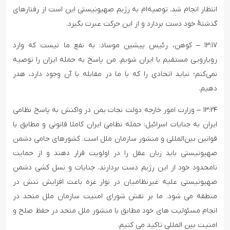
انتظار انجام شد. توصیه‌ام به رژیم صهیونیستی این است از رفتارهای
گذشتۀ خود دست بردارد و از این حرکت عبرت بگیرد.
۱۳:۱۷ – کوهن، رئیس پیشین موساد: به نفع ما نیست که وارد
رویارویی مستقیم با ایران شویم. من پاسخ به حمله ایران را توصیه
نمی‌کنم؛ نباید اتحادی را که با ما در مقابله با آن وجود دارد، هدر
دهیم.
۱۳:۲۴ – وزارت امور خارجه دولت نجات یمن در واکنش به پاسخ نظامی
ایران به جنایات اسرائیل: حمله نظامی ایران کاملا قانونی و مطابق با
قوانین بین‌المللی و منشور سازمان ملل است. کشورهای حامی دشمن
صهیونیستی باید زبان عقل را در اولویت قرار دهند و از حمایت
نامحدود خود از این رژیم دست بردارند. جنایات و نسل کشی دشمن
صهیونیستی علیه غیرنظامیان در نوار غزه باعث افزایش تنش در
منطقه می شود. ما بر نقش شورای امنیت سازمان ملل متحد در
انجام مسئولیت های خود مطابق با منشور ملل متحد در حفظ صلح و
امنیت بین المللی تاکید می کنیم.