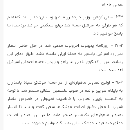
همین طور!»
۱۶:۴۳ – الی کوهن، وزیر خارجه رژیم صهیونیستی: ما از ابتدا گفته‌ایم
که هر طرفی به اسرائیل حمله کند بهای سنگینی خواهد پرداخت؛ ما
پاسخ خواهیم داد.
۱۷:۰۲ – روزنامه یدیعوت احرونوت مدعی شد: در حال حاضر انتظار
نمی‌رود اسرائیل پاسخی به حمله ایران داشته باشد. طبق ادعای این
رسانه، پس از گفتگوی تلفنی نتانیاهو و بایدن، حمله احتمالی اسرائیل
لغو شده است.
۱۹:۰۶ – اولین تصاویر ماهواره‌ای از آثار حمله موشکی سپاه پاسداران
به پایگاه هوایی نواتیم در جنوب فلسطین اشغالی منتشر شد. با توجه
به کیفیت پایین تصاویر، با قاطعیت نمی‎توان در خصوص مقدار
آسیب یا محل دقیق اصابت موشک‌ها سخن گفت و باید تا انتشار
تصاویر ماهواره‎ای باکیفیت‎تر منتظر ماند اما در این تصاویر اصابت
موفق چند فروند موشک ایرانی به پایگاه نواتیم مشهود است.