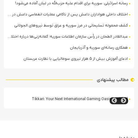
رسانه اسرائیلی: سوریه برای اقدام علیه حزب‌الله در لبنان آماده می‌شود!
اختلاف داخلی هواداران داعش پس از ناکامی عملیات انغماسی داعش در رقه
کشف محموله تسلیحاتی در مرز سوریه و عراق توسط نیروهای الجولانی
عبدالقادر الطحان در رأس سازمان اطلاعات سوریه؛ گمانه‌زنی‌ها درباره اختلافات در ساختار امنیتی
همکاری رسانه‌ای سوریه و آذربایجان
ادعای آموزش بیش از ۵ هزار نیروی سومالیایی با نظارت عربستان
مطالب پیشنهادی
Tikkari: Your Next International Gaming Oasis Unveiled