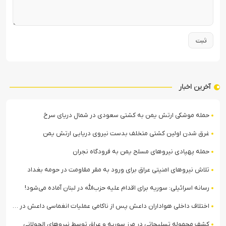
آخرین اخبار
حمله موشکی ارتش یمن به کشتی سعودی در شمال دریای سرخ
غرق شدن اولین کشتی متخلف بدست نیروی دریایی ارتش یمن
حمله پهپادی نیروهای مسلح یمن به فرودگاه نجران
تلاش نیروهای امنیتی عراق برای ورود به مقر مقاومت در حومه بغداد
رسانه اسرائیلی: سوریه برای اقدام علیه حزب‌الله در لبنان آماده می‌شود!
اختلاف داخلی هواداران داعش پس از ناکامی عملیات انغماسی داعش در رقه
کشف محموله تسلیحاتی در مرز سوریه و عراق توسط نیروهای الجولانی