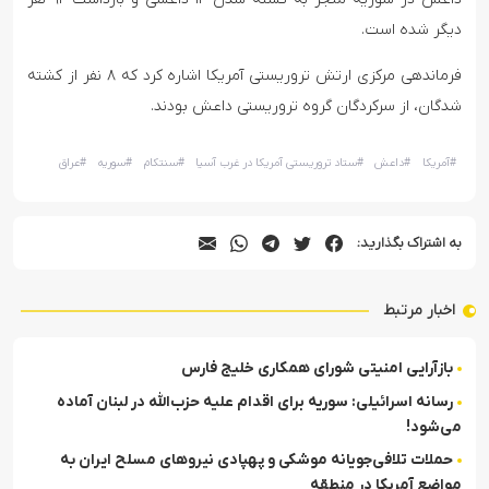
دیگر شده است.
فرماندهی مرکزی ارتش تروریستی آمریکا اشاره کرد که ۸ نفر از کشته
شدگان، از سرکردگان گروه تروریستی داعش بودند.
#
آمریکا
#
داعش
#
ستاد تروریستی آمریکا در غرب آسیا
#
سنتکام
#
سوریه
#
عراق
به اشتراک بگذارید:
اخبار مرتبط
بازآرایی امنیتی شورای همکاری خلیج فارس
رسانه اسرائیلی: سوریه برای اقدام علیه حزب‌الله در لبنان آماده
می‌شود!
حملات تلافی‌جویانه موشکی و پهپادی نیروهای مسلح ایران به
مواضع آمریکا در منطقه