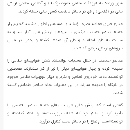
شهریورماه به فرودگاه نظامی «مودیبوکایتا» و آکادمی نظامی ارتش
مالی در «فلاجی» واقع در باماکو پایتخت کشور مالی حمله کردند.
منابع خبری جماعه نصره الإسلام و المسلمین اظهار داشتند که پس از
حمله عناصر جماعت درگیری با نیروهای ارتش مالی آغاز شد و نه
ساعت به طور انجامید و طی آن صدها کشته و زخمی در میان
نیروهای ارتش برجای گذاشت.
عناصر جماعت در خلال عملیات توانستند شش هواپیمای نظامی را
منهدم کرده و چهار هواپیمای دیگر را نیز از کار بیندازند، همچنین
توانستند ده‌ها خودروی نظامی و نفربر و دیگر تجهیزات نظامی موجود
در پایگاه را منهدم سازند. در این عملیات تمام عناصر انغماسی کشته
شدند.
گفتنی است که ارتش مالی طی بیانیه‌ای حمله عناصر انغماسی را
تأیید کرد و اعلام کرد که هدف تروریست‌ها را ناکام گذاشته و
توانسته‌است اوضاع را در باماکو تحت کنترل درآورد.