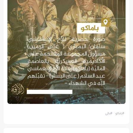
#
باماكو
#
مالی