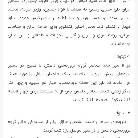
– در ۲۲ مهر ماه، سید عباس عراقچی، وزیر خارجه جمهوری اسلامی
ایران طی سفری رسمی به بغداد، با فؤاد حسین، وزیر خارجه، محمد
شیاع السودانی، نخست وزیر و عبداللطیف رشید، رئیس جمهور عراق
دیدار و گفتگو کرد. محور اصلی گفتگوی وزیر خارجه ایران و مقامات
عراقی، روابط عراق و ایران و آخرین تحولات منطقه‌ای و بین‌المللی
بوده است.
۲- کرکوک:
در ۱۱ مهر ماه، عناصر گروه تروریستی داعش با کمین در مسیر
نیروهای ارتش عراق، از فاصله نزدیک نظامیان عراقی را مورد هدف
قرار دادند که طی این حمله تروریستی، چهار نفر شهید و چهار نفر
دیگر زخمی شدند. عناصر داعش پس از به غنیمت بردن چهار قبضه
کلاشینکوف، صحنه را ترک کردند.
۳- نینوا:
– نیروهای سازمان حشد الشعبی عراق، یکی از مسئولان مالی گروه
تروریستی داعش را در شهر موصل بازداشت کردند.