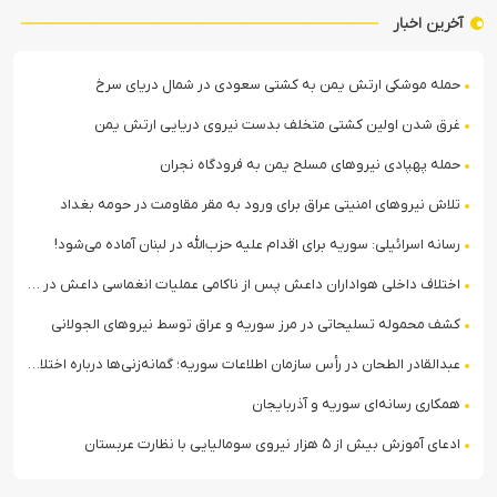
آخرین اخبار
حمله موشکی ارتش یمن به کشتی سعودی در شمال دریای سرخ
غرق شدن اولین کشتی متخلف بدست نیروی دریایی ارتش یمن
حمله پهپادی نیروهای مسلح یمن به فرودگاه نجران
تلاش نیروهای امنیتی عراق برای ورود به مقر مقاومت در حومه بغداد
رسانه اسرائیلی: سوریه برای اقدام علیه حزب‌الله در لبنان آماده می‌شود!
اختلاف داخلی هواداران داعش پس از ناکامی عملیات انغماسی داعش در رقه
کشف محموله تسلیحاتی در مرز سوریه و عراق توسط نیروهای الجولانی
عبدالقادر الطحان در رأس سازمان اطلاعات سوریه؛ گمانه‌زنی‌ها درباره اختلافات در ساختار امنیتی
همکاری رسانه‌ای سوریه و آذربایجان
ادعای آموزش بیش از ۵ هزار نیروی سومالیایی با نظارت عربستان