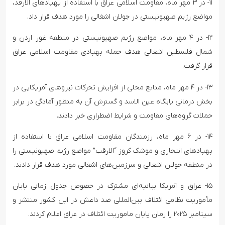
۱۱- در ۳ مهر ماه، مقاومت اسلامی عراق با استفاده از پهپادهای الارفد،
مواضع رژیم صهیونیستی در جولان اشغالی را مورد هدف قرار داد.
۱۲- در ۴ مهر ماه، مواضع رژیم صهیونیستی در منطقه غور اردن و
شمال فلسطین اشغالی هدف حمله پهپادی مقاومت اسلامی عراق
قرار گرفت.
۱۳- در ۴ مهر ماه، منابع محلی از افزایش تحرکات نیروهای آمریکایی در
بخش درمانی پایگاه عین الاسد و گسترش آن به منظور آمادگی در برابر
حملات گروه‌های مقاومت و شرایط اضطراری خبر دادند.
۱۴- در ۶ مهر ماه، رزمندگان مقاومت اسلامی عراق با استفاده از
پهپادهای انتحاری و موشک کروز “الارقب” مواضع رژیم صهیونیستی را
در منطقه جولان اشغالی و سرزمین‌های اشغالی مورد هدف قرار دادند.
۱۵- عراق و آمریکا بیانیه‌ای مشترک در خصوص جدول زمانی پایان
مأموریت نظامی ائتلاف بین‌المللی ضد داعش در این کشور منتشر و
سپتامبر ۲۰۲۵ را زمان پایان ماموریت ائتلاف در عراق اعلام کردند.