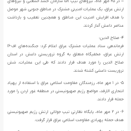
– در ۲۵ مهر ماه، نیروهای تیپ ۵۸ سازمان حشد الشعبی و نیروهای
ارتش عراق، یک عملیات امنیتی مشترک در مناطق جنوبی شهر موصل
با هدف افزایش امنیت این مناطق و همچنین تعقیب و بازداشت
عناصر داعش آغاز کردند.
۴- صلاح الدین:
فرماندهی ستاد عملیات مشترک عراق اعلام کرد: جنگنده‌های اف-۱۶
ارتش عراق، مخفیگاه متعلق به گروه تروریستی داعش در استان
صلاح الدین را مورد هدف قرار دادند که طی این عملیات، شش
تروریست داعشی کشته شدند.
۵- در ۱ مهر ماه، رزمندگان مقاومت اسلامی عراق با استفاده از پهپاد
انتحاری الارفد، مواضع رژیم صهیونیستی در منطقه غور اردن را مورد
حمله قرار دادند.
۶- در ۲ مهر ماه، پایگاه نظارتی تیپ جولانی ارتش رژیم صهیونیستی
هدف حمله پهپادی مقاومت اسلامی عراق قرار گرفت.