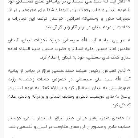
۷- دفتر آیت الله سید علی سیستانی در بیانیه‌ای ضمن همبستگی خود
با مردم لبنان و طلب رحمت برای شهدا و شفا برای مجروحین در اثر
تجاوزات مکرر و وحشیانه اسرائیل، خواستار توقف این تجاوزات و
حفاظت از مردم لبنان در برابر آثار ویرانگر آن شد.
۸- در پی بیانیه آیت الله سیستانی درباره تحولات لبنان، آستان
مقدس امام حسین علیه السلام و حضرت عباس علیه السلام آماده
سازی کمک های مستقیم خود به لبنان را اعلام کرد.
۹- فالح الفیاض، رئیس هیئت حشدالشعبی عراق در پیامی از بیانیه
آیت الله سید علی سیستانی در خصوص حملات وحشیانه رژیم
صهیونیستی به لبنان استقبال کرد و بر ارائه کمک به مردم لبنان در
پاسخ به ندای مرجعیت دینی و وظایف انسانی و برادرانه و دینی اعلام
آمادگی کرد.
۱۰- مقتدی صدر، رهبر جریان صدر عراق با انتشار پیامى خواستار
حمایت مادى و معنوى از گروه‌های مقاومت در لبنان و فلسطین شد.