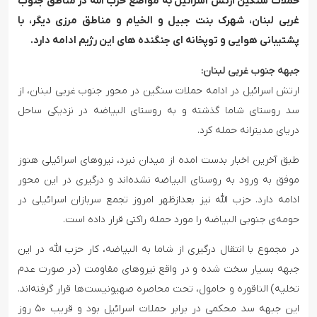
حملات سنگین ارتش اسرائیل به مواضع حزب الله در مناطق جنوب
غربی لبنان، شهرک بنت جبیل و الخیام و مناطق مرزی دیگر، با
پشتیبانی هوایی و توپخانه ای جنگنده های این رژیم ادامه دارد.
جبهه جنوب غربی لبنان:
ارتش اسرائیل در ادامه حملات سنگین در محور جنوب غربی لبنان، از
سد روستای شاما گذشته و به روستای البیاضه در نزدیکی ساحل
دریای مدیترانه حمله کرد.
طبق آخرین اخبار بدست امده از میدان نبرد، نیروهای اسرائیلی هنوز
موفق به ورود به روستای البیاضه نشده‌اند و درگیری در این محور
ادامه دارد. حزب الله نیز بعدازظهر امروز تجمع سربازان اسرائیلی در
حومه‌ی جنوبی البیاضه را مورد حمله راکتی قرار داده است.
در مجموع با انتقال درگیری از شاما به البیاضه، کار حزب الله در این
جبهه بسیار سخت شده و در واقع نیروهای مقاومت (در صورت عدم
تخلیه) الناقوره و حامول، تحت محاصره صهیونیست‌ها قرار گرفته‌اند.
این جبهه سد محکمی در برابر حملات اسرائیل بود و قریب ۵۰ روز