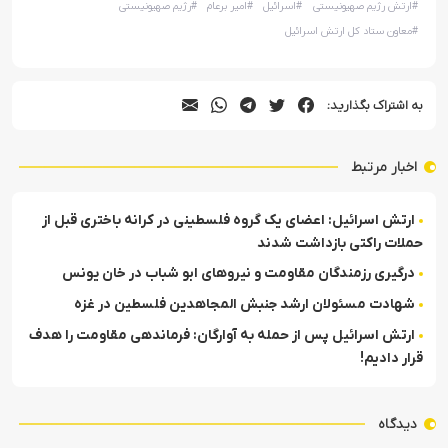
#
ارتش رژیم صهیونیستی
#
اسرائیل
#
امیر برعام
#
رژیم صهیونیستی
#
معاون ستاد کل ارتش اسرائیل
به اشتراک بگذارید:
اخبار مرتبط
ارتش اسرائیل: اعضای یک گروه فلسطینی در کرانه باختری قبل از
حملات راکتی بازداشت شدند
درگیری رزمندگان مقاومت و نیروهای ابو شباب در خان یونس
شهادت مسئولان ارشد جنبش المجاهدین فلسطین در غزه
ارتش اسرائیل پس از حمله به آوارگان: فرماندهی مقاومت را هدف
قرار دادیم!
دیدگاه