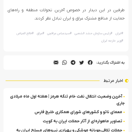
طرفین در این دیدار در خصوص آخرین تحولات منطقه و راه‌های
حمایت از منافع مشترک عراق و ایران تبادل نظر کردند.
#
ایران
#
رئیس سازمان حشد الشعبی
#
سیدعباس عراقچی
#
عراق
#
فالح الفیاض
#
وزیر خارجه ایران
به اشتراک بگذارید:
اخبار مرتبط
آخرین وضعیت انتقال نفت خام تنگه هرمز | هفته اول ماه میلادی
جاری
معمای ناتو و کشورهای شورای همکاری خلیج فارس
تصاویر ماهواره‌ای از آثار حملات ایران به کویت
حملات تلافی‌جویانه موشکی و پهپادی نیروهای مسلح ایران به