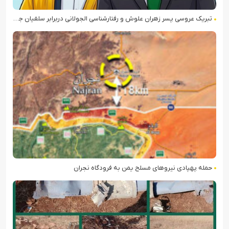
تبریک عروسی پسر زهران علوش و رفتارشناسی الجولانی دربرابر سلفیان جهادی
حمله پهپادی نیروهای مسلح یمن به فرودگاه نجران